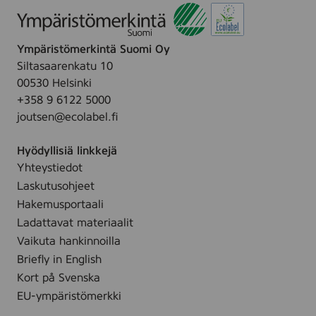
3
0
)
Ympäristömerkintä Suomi Oy
Siltasaarenkatu 10
00530 Helsinki
+358 9 6122 5000
joutsen@ecolabel.fi
Hyödyllisiä linkkejä
Yhteystiedot
Laskutusohjeet
Hakemusportaali
Ladattavat materiaalit
Vaikuta hankinnoilla
Briefly in English
Kort på Svenska
EU-ympäristömerkki