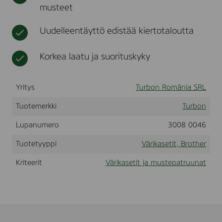
musteet
e
t
e
r
r
H
Uudelleentäyttö edistää kiertotaloutta
L
-
5
Korkea laatu ja suorituskyky
3
4
0
Yritys
Turbon România SRL
/
5
3
Tuotemerkki
Turbon
5
0
Lupanumero
3008 0046
/
5
Tuotetyyppi
Värikasetit, Brother
3
7
Kriteerit
Värikasetit ja mustepatruunat
0
,
(
T
N
3
2