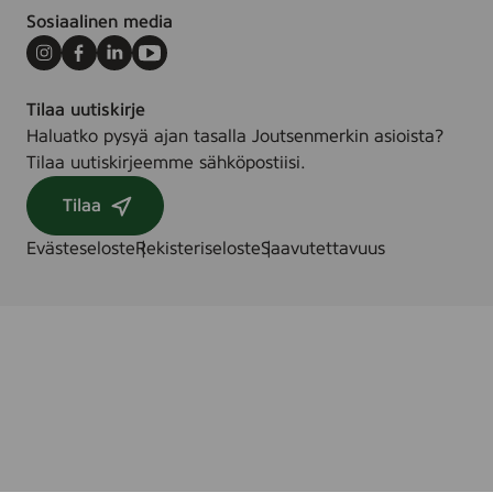
Sosiaalinen media
Instagram
Facebook
LinkedIn
Youtube
Tilaa uutiskirje
Haluatko pysyä ajan tasalla Joutsenmerkin asioista?
Tilaa uutiskirjeemme sähköpostiisi.
Tilaa
Evästeseloste
Rekisteriseloste
Saavutettavuus