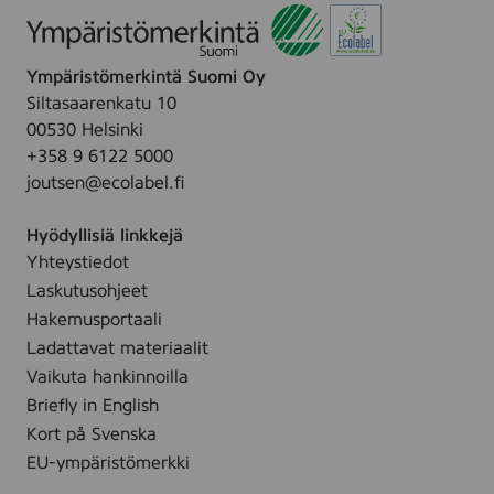
,
B
l
Ympäristömerkintä Suomi Oy
a
c
Siltasaarenkatu 10
k
00530 Helsinki
,
+358 9 6122 5000
(
T
joutsen@ecolabel.fi
N
2
Hyödyllisiä linkkejä
2
2
Yhteystiedot
0
Laskutusohjeet
)
Hakemusportaali
Ladattavat materiaalit
Vaikuta hankinnoilla
Briefly in English
Kort på Svenska
EU-ympäristömerkki