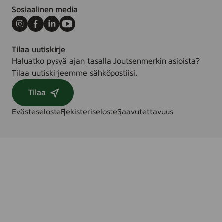
Sosiaalinen media
Instagram
Facebook
LinkedIn
Youtube
Tilaa uutiskirje
Haluatko pysyä ajan tasalla Joutsenmerkin asioista?
Tilaa uutiskirjeemme sähköpostiisi.
Tilaa
Evästeseloste
Rekisteriseloste
Saavutettavuus