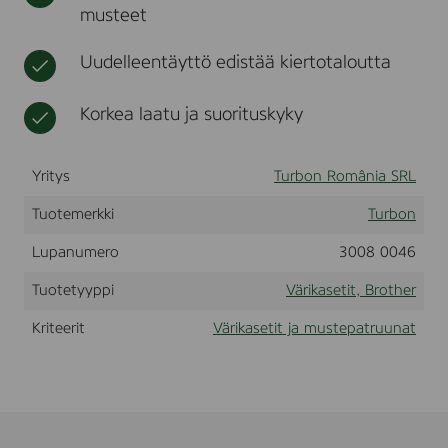
musteet
e
t
e
r
r
H
Uudelleentäyttö edistää kiertotaloutta
L
2
2
Korkea laatu ja suorituskyky
4
0
/
Yritys
Turbon România SRL
-
D
;
Tuotemerkki
Turbon
2
2
Lupanumero
3008 0046
5
0
Tuotetyyppi
Värikasetit, Brother
D
N
Kriteerit
Värikasetit ja mustepatruunat
;
2
2
7
0
D
W