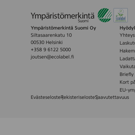
Ympäristömerkintä Suomi Oy
Hyödyll
Siltasaarenkatu 10
Yhteys
00530 Helsinki
Laskut
+358 9 6122 5000
Hakemu
joutsen@ecolabel.fi
Ladatt
Vaikut
Briefly
Kort p
EU-ymp
Evästeseloste
Rekisteriseloste
Saavutettavuus