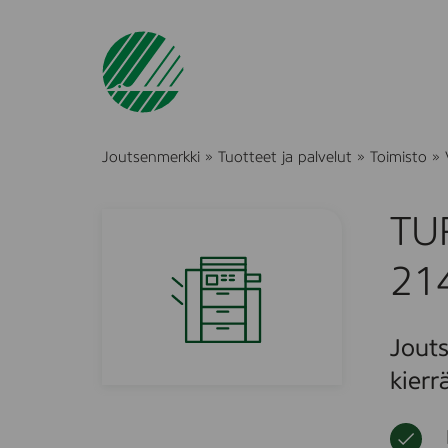
Joutsenmerkki
»
Tuotteet ja palvelut
»
Toimisto
»
TUR
21
Jouts
kierr