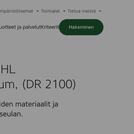
mpäristöteemat
Toimialat
Tietoa meistä
a
Avaa
Avaa
Avaa
alikko
alavalikko
alavalikko
alavalikko
uotteet ja palvelut
Kriteerit
Hakeminen
a
alikko
 HL
um, (DR 2100)
den materiaalit ja
seulan.