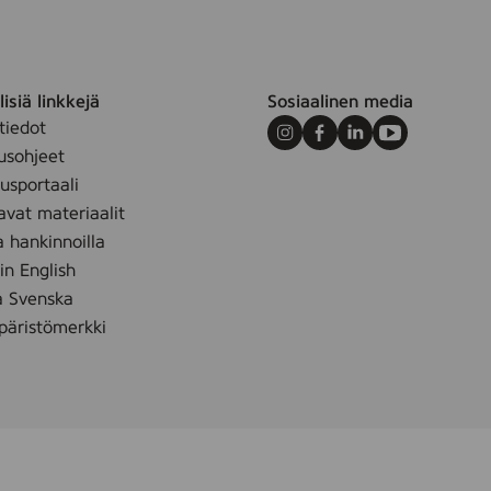
c
k
D
r
u
isiä linkkejä
Sosiaalinen media
m
tiedot
,
Instagram
Facebook
LinkedIn
Youtube
(
usohjeet
D
sportaali
R
2
avat materiaalit
1
a hankinnoilla
0
0
 in English
)
å Svenska
äristömerkki