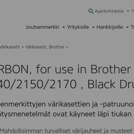
Ajankohtaista
Y
Ava
alav
Joutsenmerkki
Yrityksille
Hankkijoille
T
Avaa
Avaa
Ava
alavalikko
alavalikko
alav
T
Värikasetit
»
Värikasetit, Brother
»
U
R
B
BON, for use in Brother
O
N
,
40/2150/2170 , Black Dr
f
o
r
u
enmerkittyjen värikasettien ja -patruunoi
s
e
ätysmenetelmät ovat käyneet läpi tiukan 
i
n
B
Mahdollisimman turvalliset värijauheet ja musteet
r