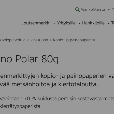
Ajankohtaista
Y
Ava
alav
Joutsenmerkki
Yrityksille
Hankkijoille
T
Avaa
Avaa
Ava
alavalikko
alavalikko
alav
T
Kopiopaperit ja ja kirjekuoret
»
Kopio- ja painopaperit
»
e
c
n
no Polar 80g
o
P
o
l
enmerkittyjen kopio- ja painopaperien v
a
r
vää metsänhoitoa ja kiertotaloutta.
8
0
g
Vähintään 70 % kuidusta peräisin kestävästä mets
kierrätyspaperista