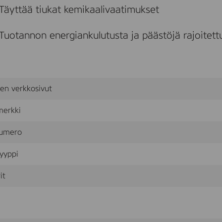
Täyttää tiukat kemikaalivaatimukset
Tuotannon energiankulutusta ja päästöjä rajoitett
sen verkkosivut
merkki
umero
yyppi
it