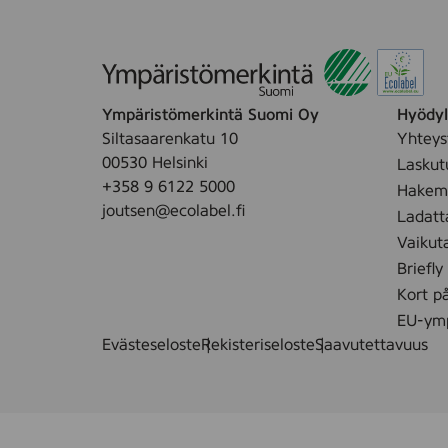
Ympäristömerkintä Suomi Oy
Hyödyll
Siltasaarenkatu 10
Yhteys
00530 Helsinki
Laskut
+358 9 6122 5000
Hakemu
joutsen@ecolabel.fi
Ladatt
Vaikut
Briefly
Kort p
EU-ymp
Evästeseloste
Rekisteriseloste
Saavutettavuus