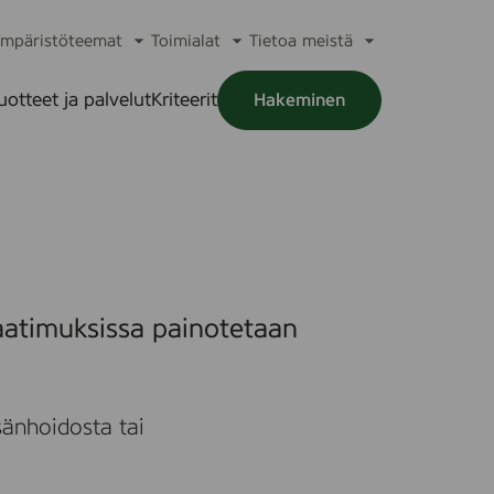
mpäristöteemat
Toimialat
Tietoa meistä
a
Avaa
Avaa
Avaa
alikko
alavalikko
alavalikko
alavalikko
uotteet ja palvelut
Kriteerit
Hakeminen
a
alikko
aatimuksissa painotetaan
änhoidosta tai