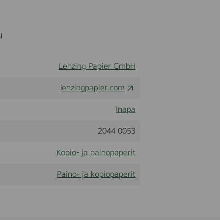
u
Lenzing Papier GmbH
lenzingpapier.com
Inapa
2044 0053
Kopio- ja painopaperit
Paino- ja kopiopaperit