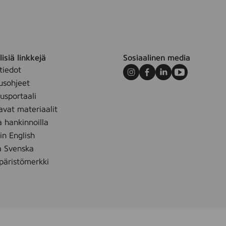
isiä linkkejä
Sosiaalinen media
tiedot
Instagram
Facebook
LinkedIn
Youtube
usohjeet
sportaali
avat materiaalit
a hankinnoilla
 in English
å Svenska
äristömerkki