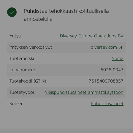
t
k
e
Puhdistaa tehokkaasti kohtuullisella
ä
e
y
t
annostelulla
t
a
t
m
ö
m
Yritys
Diversey Europe Operations BV
ö
a
n
t
Yrityksen verkkosivut
diversey.com
j
t
Tuotemerkki
Suma
a
i
t
k
Lupanumero
5026 0047
e
ä
o
y
Tuotekoodi (GTIN)
7615400708857
l
t
l
t
Tuotetyyppi
Yleispuhdistusaineet ammattikäyttöön
i
ö
s
ö
Kriteerit
Puhdistusaineet
u
n
u
t
e
e