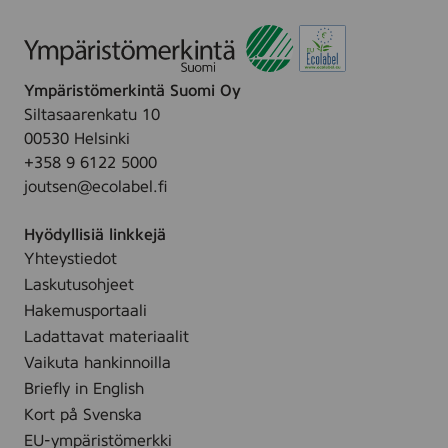
n
Ympäristömerkintä Suomi Oy
Siltasaarenkatu 10
00530 Helsinki
+358 9 6122 5000
joutsen@ecolabel.fi
Hyödyllisiä linkkejä
Yhteystiedot
Laskutusohjeet
Hakemusportaali
Ladattavat materiaalit
Vaikuta hankinnoilla
Briefly in English
Kort på Svenska
EU-ympäristömerkki