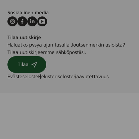
Sosiaalinen media
Instagram
Facebook
LinkedIn
Youtube
Tilaa uutiskirje
Haluatko pysyä ajan tasalla Joutsenmerkin asioista?
Tilaa uutiskirjeemme sähköpostiisi.
Tilaa
Evästeseloste
Rekisteriseloste
Saavutettavuus