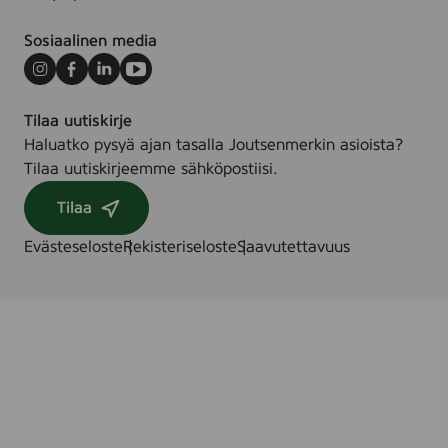
Sosiaalinen media
Instagram
Facebook
LinkedIn
Youtube
Tilaa uutiskirje
Haluatko pysyä ajan tasalla Joutsenmerkin asioista?
Tilaa uutiskirjeemme sähköpostiisi.
Tilaa
Evästeseloste
Rekisteriseloste
Saavutettavuus