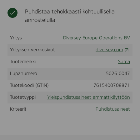
t
k
e
Puhdistaa tehokkaasti kohtuullisella
ä
e
y
t
annostelulla
t
a
t
m
ö
m
Yritys
Diversey Europe Operations BV
ö
a
n
t
Yrityksen verkkosivut
diversey.com
j
t
Tuotemerkki
Suma
a
i
t
k
Lupanumero
5026 0047
e
ä
o
y
Tuotekoodi (GTIN)
7615400708871
l
t
l
t
Tuotetyyppi
Yleispuhdistusaineet ammattikäyttöön
i
ö
s
ö
Kriteerit
Puhdistusaineet
u
n
u
t
e
e