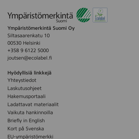
n
Ympäristömerkintä Suomi Oy
Siltasaarenkatu 10
00530 Helsinki
+358 9 6122 5000
joutsen@ecolabel.fi
Hyödyllisiä linkkejä
Yhteystiedot
Laskutusohjeet
Hakemusportaali
Ladattavat materiaalit
Vaikuta hankinnoilla
Briefly in English
Kort på Svenska
EU-ympäristömerkki