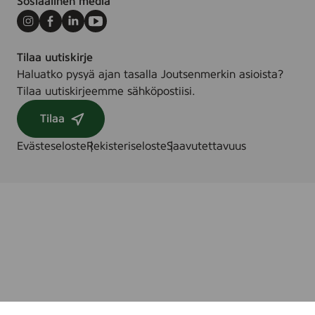
Sosiaalinen media
Instagram
Facebook
LinkedIn
Youtube
Tilaa uutiskirje
Haluatko pysyä ajan tasalla Joutsenmerkin asioista?
Tilaa uutiskirjeemme sähköpostiisi.
Tilaa
Evästeseloste
Rekisteriseloste
Saavutettavuus