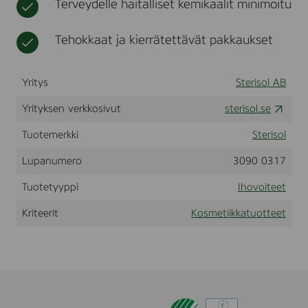
Terveydelle haitalliset kemikaalit minimoitu
e
t
i
N
k
o
Tehokkaat ja kierrätettävät pakkaukset
k
P
a
a
r
Yritys
Sterisol AB
f
u
Yrityksen verkkosivut
sterisol.se
m
,
0
Tuotemerkki
Sterisol
,
3
Lupanumero
3090 0317
7
5
Tuotetyyppi
Ihovoiteet
l
Kriteerit
Kosmetiikkatuotteet