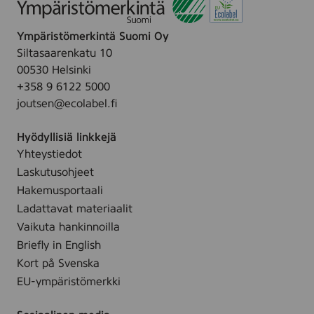
Ympäristömerkintä Suomi Oy
Siltasaarenkatu 10
00530 Helsinki
+358 9 6122 5000
joutsen@ecolabel.fi
Hyödyllisiä linkkejä
Yhteystiedot
Laskutusohjeet
Hakemusportaali
Ladattavat materiaalit
Vaikuta hankinnoilla
Briefly in English
Kort på Svenska
EU-ympäristömerkki