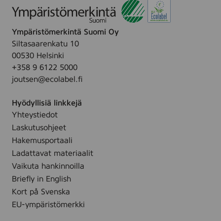
Ympäristömerkintä Suomi Oy
Siltasaarenkatu 10
00530 Helsinki
+358 9 6122 5000
joutsen@ecolabel.fi
Hyödyllisiä linkkejä
Yhteystiedot
Laskutusohjeet
Hakemusportaali
Ladattavat materiaalit
Vaikuta hankinnoilla
Briefly in English
Kort på Svenska
EU-ympäristömerkki