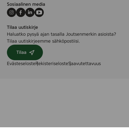
Sosiaalinen media
Instagram
Facebook
LinkedIn
Youtube
Tilaa uutiskirje
Haluatko pysyä ajan tasalla Joutsenmerkin asioista?
Tilaa uutiskirjeemme sähköpostiisi.
Tilaa
Evästeseloste
Rekisteriseloste
Saavutettavuus