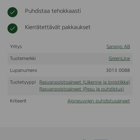
t
i
t
t
Puhdistaa tehokkaasti
k
u
k
s
a
t
Kierrätettävät pakkaukset
u
o
t
Yritys
Sanego AB
t
e
Tuotemerkki
GreenLine
e
t
Lupanumero
3013 0088
Tuotetyyppi
Rasvanpoistoaineet (Liikenne ja logistiikka)
Rasvanpoistoaineet (Pesu ja puhdistus)
Kriteerit
Ajoneuvojen puhdistusaineet