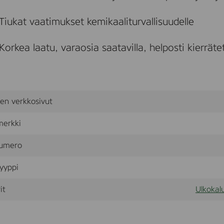
i
Tiukat vaatimukset kemikaaliturvallisuudelle
l
Korkea laatu, varaosia saatavilla, helposti kierräte
sen verkkosivut
merkki
umero
yyppi
it
Ulkokalu