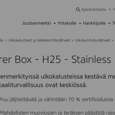
Ajankohtaista
Y
Ava
alav
Joutsenmerkki
Yrityksille
Hankkijoille
T
Avaa
Avaa
Ava
alavalikko
alavalikko
alav
ilu
»
Ulkokalusteet ja leikkikenttävälineet
»
Ulkokuntoiluvälineet
»
i
r
rer Box - H25 - Stainless
r
enmerkityissä ulkokalusteissa kestävä me
-
aaliturvallisuus ovat keskiössä.
Puu jäljitettävää ja vähintään 70 % sertifioiduista
-
t
Mahdollisten muoviosien ja teräksen päästöjä rajo