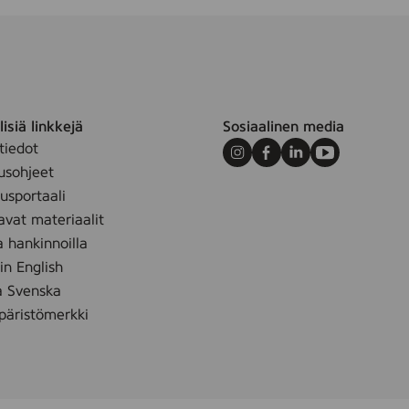
isiä linkkejä
Sosiaalinen media
tiedot
Instagram
Facebook
LinkedIn
Youtube
usohjeet
sportaali
avat materiaalit
a hankinnoilla
 in English
å Svenska
äristömerkki