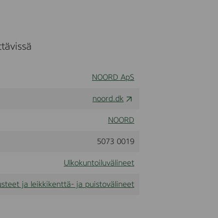
n
e
s
ttävissä
s
NOORD ApS
noord.dk
NOORD
5073 0019
Ulkokuntoiluvälineet
steet ja leikkikenttä- ja puistovälineet