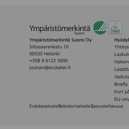
Ympäristömerkintä Suomi Oy
Hyödyll
Siltasaarenkatu 10
Yhteys
00530 Helsinki
Laskut
+358 9 6122 5000
Hakemu
joutsen@ecolabel.fi
Ladatt
Vaikut
Briefly
Kort p
EU-ymp
Evästeseloste
Rekisteriseloste
Saavutettavuus