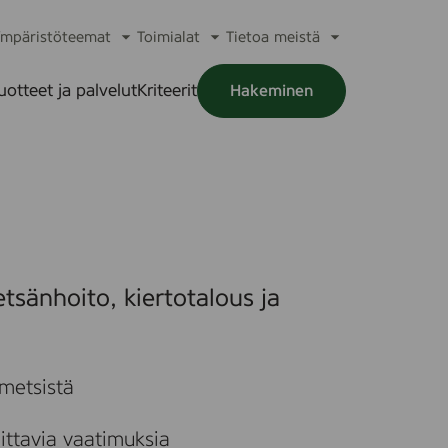
mpäristöteemat
Toimialat
Tietoa meistä
a
Avaa
Avaa
Avaa
alikko
alavalikko
alavalikko
alavalikko
uotteet ja palvelut
Kriteerit
Hakeminen
a
alikko
S
p
e
B
o
tsänhoito, kiertotalous ja
x
H
2
5
 metsistä
S
ittavia vaatimuksia
a