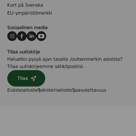
Kort på Svenska
EU-ympäristömerkki
Sosiaalinen media
Instagram
Facebook
LinkedIn
Youtube
Tilaa uutiskirje
Haluatko pysyä ajan tasalla Joutsenmerkin asioista?
Tilaa uutiskirjeemme sähköpostiisi.
Tilaa
Evästeseloste
Rekisteriseloste
Saavutettavuus