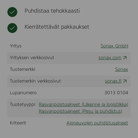
N
t
i
t
t
E
Puhdistaa tehokkaasti
k
u
5
k
s
L
a
t
Kierrätettävät pakkaukset
u
o
t
Yritys
Sonax GmbH
t
e
Yrityksen verkkosivut
sonax.com
e
t
Tuotemerkki
Sonax
Tuotemerkin verkkosivut
sonax.fi
Lupanumero
3013 0104
Tuotetyyppi
Rasvanpoistoaineet (Liikenne ja logistiikka)
Rasvanpoistoaineet (Pesu ja puhdistus)
Kriteerit
Ajoneuvojen puhdistusaineet