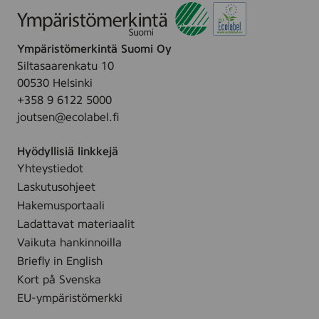
r
t
t
Ympäristömerkintä Suomi Oy
i
p
Siltasaarenkatu 10
a
00530 Helsinki
k
+358 9 6122 5000
k
a
joutsen@ecolabel.fi
u
s
Hyödyllisiä linkkejä
Yhteystiedot
Laskutusohjeet
Hakemusportaali
Ladattavat materiaalit
Vaikuta hankinnoilla
Briefly in English
Kort på Svenska
EU-ympäristömerkki