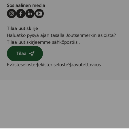
Sosiaalinen media
Instagram
Facebook
LinkedIn
Youtube
Tilaa uutiskirje
Haluatko pysyä ajan tasalla Joutsenmerkin asioista?
Tilaa uutiskirjeemme sähköpostiisi.
Tilaa
Evästeseloste
Rekisteriseloste
Saavutettavuus