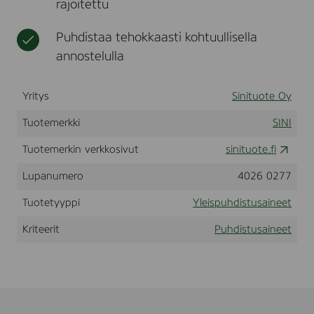
rajoitettu
s
t
e
e
t
e
e
u
Puhdistaa tehokkaasti kohtuullisella
t
t
s
annostelulla
a
i
n
Yritys
Sinituote Oy
e
t
Tuotemerkki
SINI
a
b
Tuotemerkin verkkosivut
l
sinituote.fi
e
t
Lupanumero
4026 0277
t
i
Tuotetyyppi
Yleispuhdistusaineet
y
l
Kriteerit
Puhdistusaineet
e
i
s
,
s
t
a