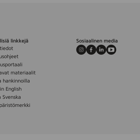
isiä linkkejä
Sosiaalinen media
tiedot
Instagram
Facebook
LinkedIn
Youtube
usohjeet
sportaali
avat materiaalit
a hankinnoilla
 in English
å Svenska
äristömerkki