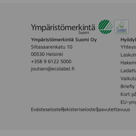
Ympäristömerkintä Suomi Oy
Hyödyll
Siltasaarenkatu 10
Yhteys
00530 Helsinki
Laskut
+358 9 6122 5000
Hakemu
joutsen@ecolabel.fi
Ladatt
Vaikut
Briefly
Kort p
EU-ymp
Evästeseloste
Rekisteriseloste
Saavutettavuus