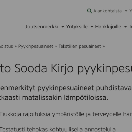
Ajankohtaista
Y
Ava
alav
Joutsenmerkki
Yrityksille
Hankkijoille
T
Avaa
Avaa
Ava
alavalikko
alavalikko
alav
S
hdistus
»
Pyykinpesuaineet
»
Tekstiilien pesuaineet
»
e
r
t
to Sooda Kirjo pyykinpe
o
S
o
o
enmerkityt pyykinpesuaineet puhdistavat 
d
a
kaasti matalissakin lämpötiloissa.
K
i
r
Tiukkoja rajoituksia ympäristölle ja terveydelle haital
j
o
p
Testatusti tehokas kohtuullisella annostelulla
y