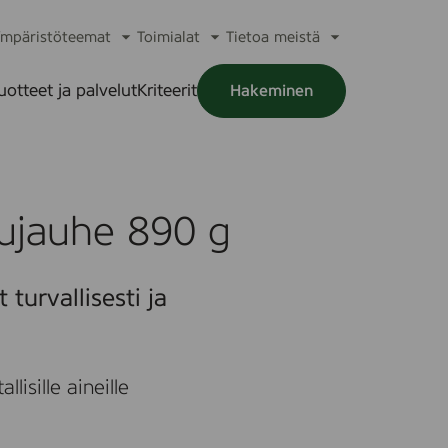
mpäristöteemat
Toimialat
Tietoa meistä
a
Avaa
Avaa
Avaa
alikko
alavalikko
alavalikko
alavalikko
uotteet ja palvelut
Kriteerit
Hakeminen
a
alikko
sujauhe 890 g
turvallisesti ja
lisille aineille