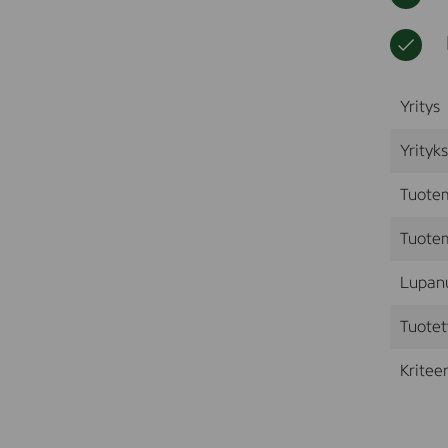
Yritys
Yrityk
Tuote
Tuotem
Lupan
Tuotet
Kriteer