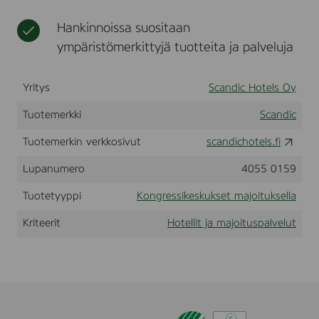
o
t
a
t
t
k
t
j
m
Hankinnoissa suositaan
o
j
a
a
ympäristömerkittyjä tuotteita ja palveluja
u
a
k
j
s
t
o
o
p
a
k
i
a
Yritys
Scandic Hotels Oy
p
o
t
l
a
u
u
v
Tuotemerkki
Scandic
e
h
s
k
l
t
p
s
Tuotemerkin verkkosivut
scandichotels.fi
u
u
a
e
t
Lupanumero
4055 0159
m
l
l
a
v
l
Tuotetyyppi
Kongressikeskukset majoituksella
t
e
a
l
Kriteerit
Hotellit ja majoituspalvelut
u
t