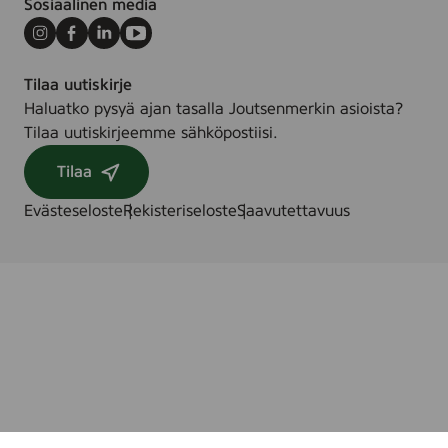
Sosiaalinen media
Instagram
Facebook
LinkedIn
Youtube
Tilaa uutiskirje
Haluatko pysyä ajan tasalla Joutsenmerkin asioista?
Tilaa uutiskirjeemme sähköpostiisi.
Tilaa
Evästeseloste
Rekisteriseloste
Saavutettavuus