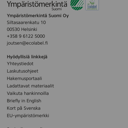
Ympäristömerkintä Suomi Oy
Siltasaarenkatu 10
00530 Helsinki
+358 9 6122 5000
joutsen@ecolabel.fi
Hyödyllisiä linkkejä
Yhteystiedot
Laskutusohjeet
Hakemusportaali
Ladattavat materiaalit
Vaikuta hankinnoilla
Briefly in English
Kort på Svenska
EU-ympäristömerkki