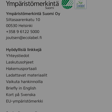
Ympäristömerkintä Suomi Oy
Siltasaarenkatu 10
00530 Helsinki
+358 9 6122 5000
joutsen@ecolabel.fi
Hyödyllisiä linkkejä
Yhteystiedot
Laskutusohjeet
Hakemusportaali
Ladattavat materiaalit
Vaikuta hankinnoilla
Briefly in English
Kort på Svenska
EU-ympäristömerkki