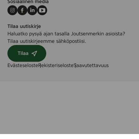
Sosiaalinen media
Instagram
Facebook
LinkedIn
Youtube
Tilaa uutiskirje
Haluatko pysyä ajan tasalla Joutsenmerkin asioista?
Tilaa uutiskirjeemme sähköpostiisi.
Tilaa
Evästeseloste
Rekisteriseloste
Saavutettavuus