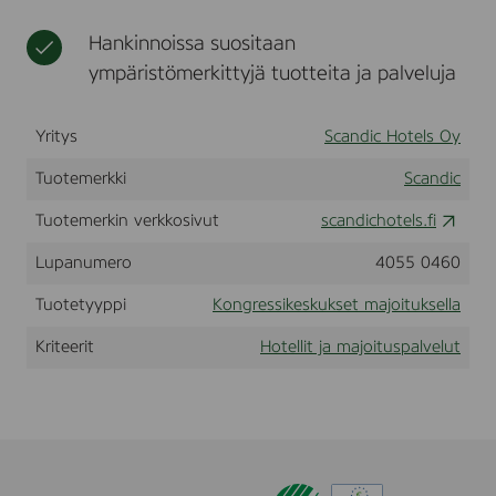
s
t
a
t
t
p
t
j
m
Hankinnoissa suositaan
a
j
a
a
ympäristömerkittyjä tuotteita ja palveluja
l
a
k
j
v
t
o
o
e
a
k
i
l
Yritys
Scandic Hotels Oy
p
o
t
u
a
u
u
t
Tuotemerkki
Scandic
h
s
k
t
p
s
Tuotemerkin verkkosivut
scandichotels.fi
u
a
e
Lupanumero
4055 0460
m
l
l
a
v
l
Tuotetyyppi
Kongressikeskukset majoituksella
t
e
a
l
Kriteerit
Hotellit ja majoituspalvelut
u
t