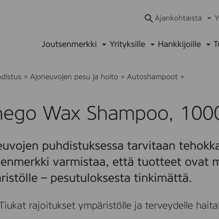
Ajankohtaista
Y
Ava
alav
Joutsenmerkki
Yrityksille
Hankkijoille
T
Avaa
Avaa
Ava
alavalikko
alavalikko
alav
S
hdistus
»
Ajoneuvojen pesu ja hoito
»
Autoshampoot
»
a
n
e
nego Wax Shampoo, 1000
g
o
W
a
uvojen puhdistuksessa tarvitaan tehokka
x
S
enmerkki varmistaa, että tuotteet ovat m
h
a
istölle – pesutuloksesta tinkimättä.
m
p
o
Tiukat rajoitukset ympäristölle ja terveydelle haitalli
o
,