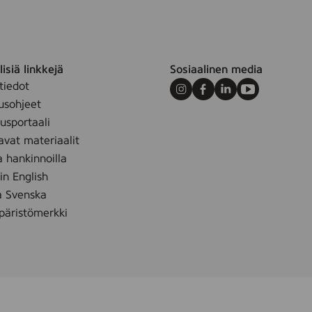
isiä linkkejä
Sosiaalinen media
tiedot
Instagram
Facebook
LinkedIn
Youtube
usohjeet
sportaali
avat materiaalit
a hankinnoilla
 in English
å Svenska
äristömerkki