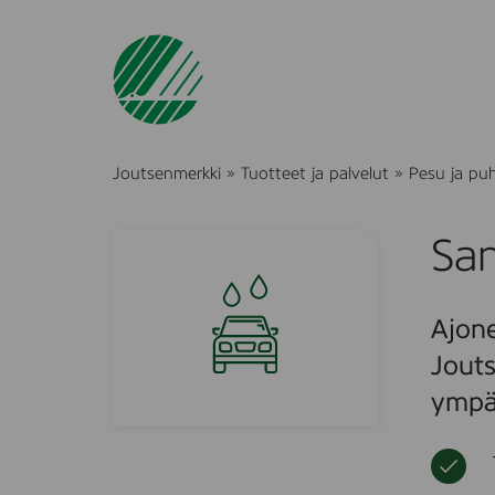
Joutsenmerkki
»
Tuotteet ja palvelut
»
Pesu ja pu
Sa
Ajone
Jouts
ympär