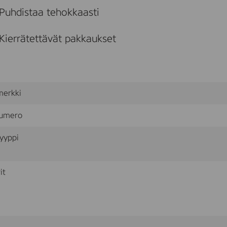
1
Puhdistaa tehokkaasti
0
0
0
Kierrätettävät pakkaukset
l
merkki
umero
yyppi
it