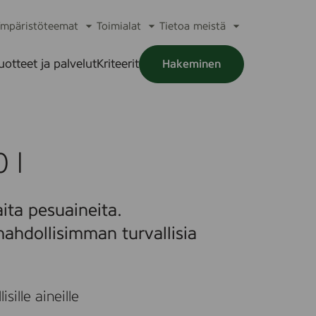
mpäristöteemat
Toimialat
Tietoa meistä
a
Avaa
Avaa
Avaa
alikko
alavalikko
alavalikko
alavalikko
uotteet ja palvelut
Kriteerit
Hakeminen
a
alikko
 l
ita pesuaineita.
ahdollisimman turvallisia
sille aineille