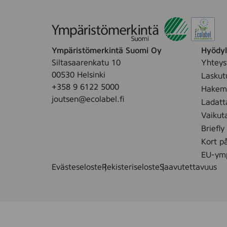
Ympäristömerkintä Suomi Oy
Hyödyll
Siltasaarenkatu 10
Yhteys
00530 Helsinki
Laskut
+358 9 6122 5000
Hakemu
joutsen@ecolabel.fi
Ladatt
Vaikut
Briefly
Kort p
EU-ymp
Evästeseloste
Rekisteriseloste
Saavutettavuus