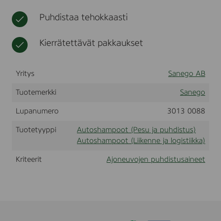
t
h
Puhdistaa tehokkaasti
o
i
t
Kierrätettävät pakkaukset
o
Yritys
Sanego AB
Tuotemerkki
Sanego
Lupanumero
3013 0088
Tuotetyyppi
Autoshampoot (Pesu ja puhdistus)
Autoshampoot (Liikenne ja logistiikka)
Kriteerit
Ajoneuvojen puhdistusaineet