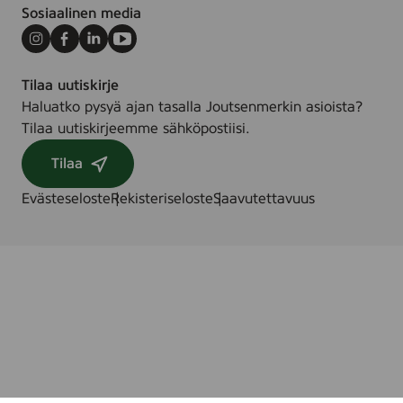
Sosiaalinen media
Instagram
Facebook
LinkedIn
Youtube
Tilaa uutiskirje
Haluatko pysyä ajan tasalla Joutsenmerkin asioista?
Tilaa uutiskirjeemme sähköpostiisi.
Tilaa
Evästeseloste
Rekisteriseloste
Saavutettavuus