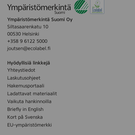
Ympäristömerkintä Suomi Oy
Siltasaarenkatu 10
00530 Helsinki
+358 9 6122 5000
joutsen@ecolabel.fi
Hyödyllisiä linkkejä
Yhteystiedot
Laskutusohjeet
Hakemusportaali
Ladattavat materiaalit
Vaikuta hankinnoilla
Briefly in English
Kort på Svenska
EU-ympäristömerkki