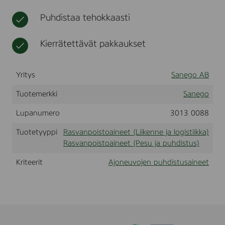
t
i
t
t
Puhdistaa tehokkaasti
k
u
k
s
a
t
Kierrätettävät pakkaukset
u
o
t
Yritys
Sanego AB
t
e
Tuotemerkki
Sanego
e
t
Lupanumero
3013 0088
Tuotetyyppi
Rasvanpoistoaineet (Liikenne ja logistiikka)
Rasvanpoistoaineet (Pesu ja puhdistus)
Kriteerit
Ajoneuvojen puhdistusaineet