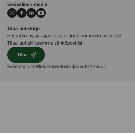
Sosiaalinen media
Instagram
Facebook
LinkedIn
Youtube
Tilaa uutiskirje
Haluatko pysyä ajan tasalla Joutsenmerkin asioista?
Tilaa uutiskirjeemme sähköpostiisi.
Tilaa
Evästeseloste
Rekisteriseloste
Saavutettavuus