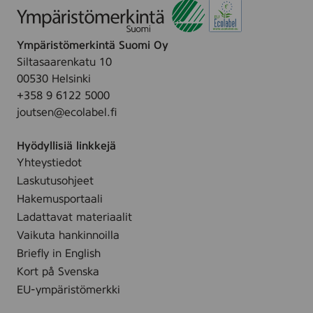
Ympäristömerkintä Suomi Oy
Siltasaarenkatu 10
00530 Helsinki
+358 9 6122 5000
joutsen@ecolabel.fi
Hyödyllisiä linkkejä
Yhteystiedot
Laskutusohjeet
Hakemusportaali
Ladattavat materiaalit
Vaikuta hankinnoilla
Briefly in English
Kort på Svenska
EU-ympäristömerkki