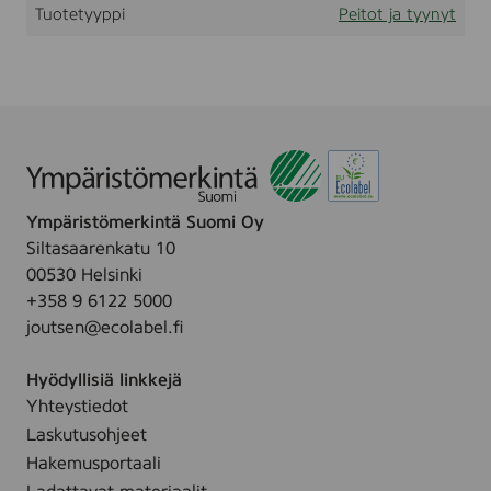
Tuotetyyppi
Peitot ja tyynyt
7
t
l
0
i
c
t
m
F
i
r
m
Ympäristömerkintä Suomi Oy
Siltasaarenkatu 10
00530 Helsinki
+358 9 6122 5000
joutsen@ecolabel.fi
Hyödyllisiä linkkejä
Yhteystiedot
Laskutusohjeet
Hakemusportaali