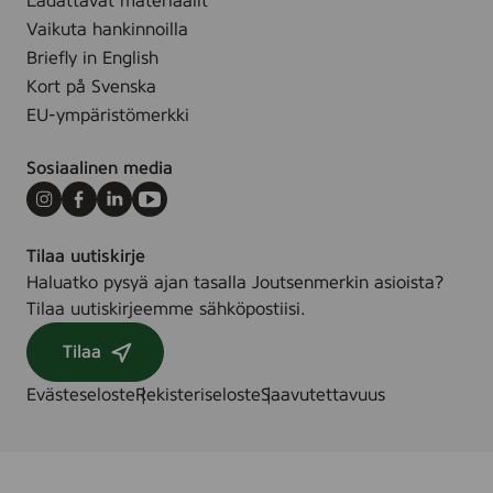
Ladattavat materiaalit
Vaikuta hankinnoilla
Briefly in English
Kort på Svenska
EU-ympäristömerkki
Sosiaalinen media
Instagram
Facebook
LinkedIn
Youtube
Tilaa uutiskirje
Haluatko pysyä ajan tasalla Joutsenmerkin asioista?
Tilaa uutiskirjeemme sähköpostiisi.
Tilaa
Evästeseloste
Rekisteriseloste
Saavutettavuus