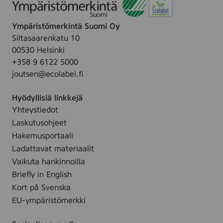
n
Ympäristömerkintä Suomi Oy
Siltasaarenkatu 10
00530 Helsinki
+358 9 6122 5000
joutsen@ecolabel.fi
Hyödyllisiä linkkejä
Yhteystiedot
Laskutusohjeet
Hakemusportaali
Ladattavat materiaalit
Vaikuta hankinnoilla
Briefly in English
Kort på Svenska
EU-ympäristömerkki