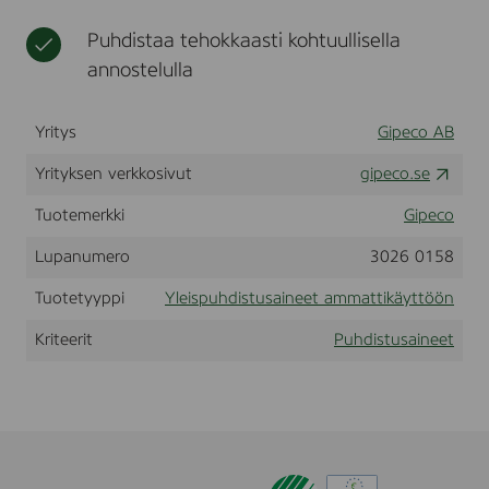
t
k
e
Puhdistaa tehokkaasti kohtuullisella
ä
e
y
t
annostelulla
t
a
t
m
ö
m
Yritys
Gipeco AB
ö
a
n
t
Yrityksen verkkosivut
gipeco.se
j
t
Tuotemerkki
Gipeco
a
i
t
k
Lupanumero
3026 0158
e
ä
o
y
Tuotetyyppi
Yleispuhdistusaineet ammattikäyttöön
l
t
l
t
Kriteerit
Puhdistusaineet
i
ö
s
ö
u
n
u
t
e
e