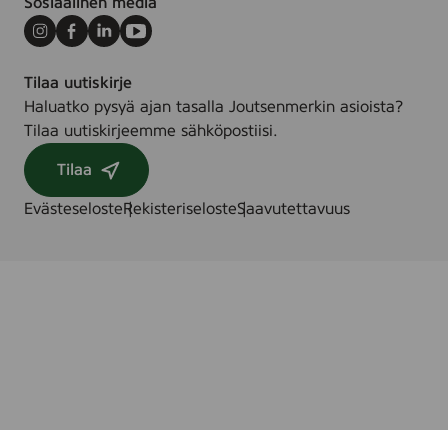
Sosiaalinen media
Instagram
Facebook
LinkedIn
Youtube
Tilaa uutiskirje
Haluatko pysyä ajan tasalla Joutsenmerkin asioista?
Tilaa uutiskirjeemme sähköpostiisi.
Tilaa
Evästeseloste
Rekisteriseloste
Saavutettavuus