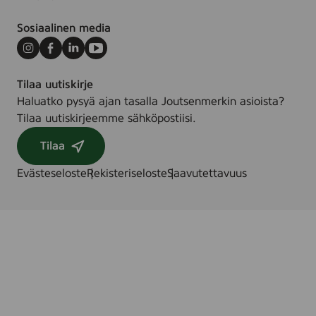
Sosiaalinen media
Instagram
Facebook
LinkedIn
Youtube
Tilaa uutiskirje
Haluatko pysyä ajan tasalla Joutsenmerkin asioista?
Tilaa uutiskirjeemme sähköpostiisi.
Tilaa
Evästeseloste
Rekisteriseloste
Saavutettavuus