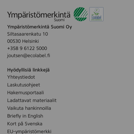
Ympäristömerkintä Suomi Oy
Siltasaarenkatu 10
00530 Helsinki
+358 9 6122 5000
joutsen@ecolabel.fi
Hyödyllisiä linkkejä
Yhteystiedot
Laskutusohjeet
Hakemusportaali
Ladattavat materiaalit
Vaikuta hankinnoilla
Briefly in English
Kort på Svenska
EU-ympäristömerkki