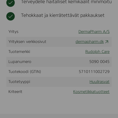
Terveydelle haitalliset kemikaalit minimoitu
p
t
i
T
k
r
Tehokkaat ja kierrätettävät pakkaukset
k
e
a
a
t
Yritys
DermaPharm A/S
,
1
Yrityksen verkkosivut
dermapharm.dk
0
m
l
Tuotemerkki
Rudolph Care
-
2
Lupanumero
5090 0045
6
0
Tuotekoodi (GTIN)
5710111002729
0
0
Tuotetyyppi
Huulirasvat
8
5
Kriteerit
Kosmetiikkatuotteet
2