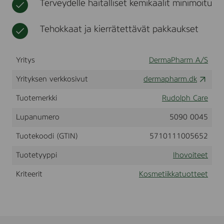
Terveydelle haitalliset kemikaalit minimoitu
d
t
i
y
k
C
Tehokkaat ja kierrätettävät pakkaukset
k
r
a
e
a
Yritys
DermaPharm A/S
m
,
Yrityksen verkkosivut
dermapharm.dk
5
0
0
Tuotemerkki
Rudolph Care
m
l
Lupanumero
5090 0045
-
2
Tuotekoodi (GTIN)
5710111005652
0
0
Tuotetyyppi
Ihovoiteet
0
2
Kriteerit
Kosmetiikkatuotteet
3
8
2