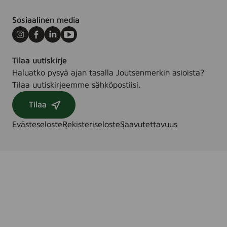
Sosiaalinen media
Instagram
Facebook
LinkedIn
Youtube
Tilaa uutiskirje
Haluatko pysyä ajan tasalla Joutsenmerkin asioista?
Tilaa uutiskirjeemme sähköpostiisi.
Tilaa
Evästeseloste
Rekisteriseloste
Saavutettavuus