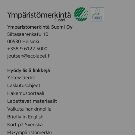
Ympäristömerkintä Suomi Oy
Siltasaarenkatu 10
00530 Helsinki
+358 9 6122 5000
joutsen@ecolabel.fi
Hyödyllisiä linkkejä
Yhteystiedot
Laskutusohjeet
Hakemusportaali
Ladattavat materiaalit
Vaikuta hankinnoilla
Briefly in English
Kort på Svenska
EU-ympäristömerkki