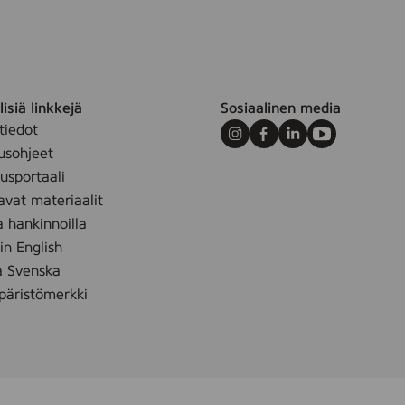
isiä linkkejä
Sosiaalinen media
tiedot
Instagram
Facebook
LinkedIn
Youtube
usohjeet
sportaali
avat materiaalit
a hankinnoilla
 in English
å Svenska
äristömerkki