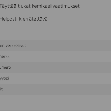
5
Täyttää tiukat kemikaalivaatimukset
0
m
l
Helposti kierrätettävä
sen verkkosivut
merkki
umero
yyppi
it