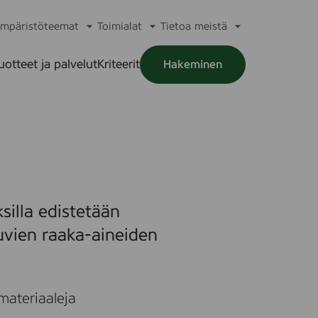
mpäristöteemat
Toimialat
Tietoa meistä
a
Avaa
Avaa
Avaa
alikko
alavalikko
alavalikko
alavalikko
uotteet ja palvelut
Kriteerit
Hakeminen
a
alikko
illa edistetään
tuvien raaka-aineiden
materiaaleja