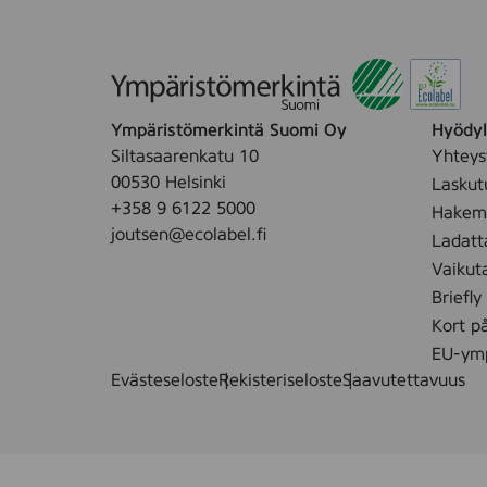
Ympäristömerkintä Suomi Oy
Hyödyll
Siltasaarenkatu 10
Yhteys
00530 Helsinki
Laskut
+358 9 6122 5000
Hakemu
joutsen@ecolabel.fi
Ladatt
Vaikut
Briefly
Kort p
EU-ymp
Evästeseloste
Rekisteriseloste
Saavutettavuus