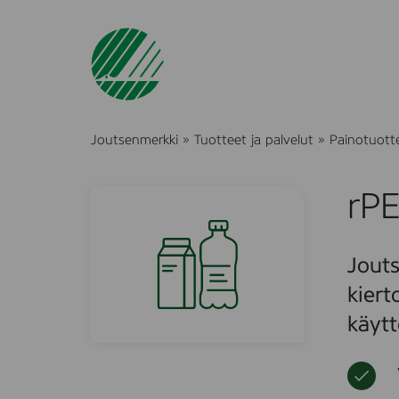
Joutsenmerkki
»
Tuotteet ja palvelut
»
Painotuott
rPE
Jouts
kiert
käytt