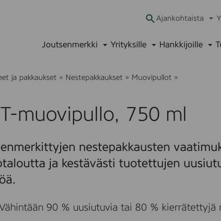
Ajankohtaista
Y
Ava
alav
Joutsenmerkki
Yrityksille
Hankkijoille
T
Avaa
Avaa
Ava
alavalikko
alavalikko
alav
r
eet ja pakkaukset
»
Nestepakkaukset
»
Muovipullot
»
P
E
T
T-muovipullo, 750 ml
-
m
u
o
enmerkittyjen nestepakkausten vaatimuks
v
i
otaloutta ja kestävästi tuotettujen uusiu
p
u
öä.
l
l
o
Vähintään 90 % uusiutuvia tai 80 % kierrätettyjä 
,
7