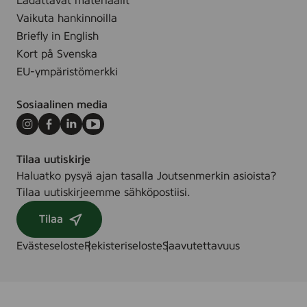
Ladattavat materiaalit
Vaikuta hankinnoilla
Briefly in English
Kort på Svenska
EU-ympäristömerkki
Sosiaalinen media
Instagram
Facebook
LinkedIn
Youtube
Tilaa uutiskirje
Haluatko pysyä ajan tasalla Joutsenmerkin asioista?
Tilaa uutiskirjeemme sähköpostiisi.
Tilaa
Evästeseloste
Rekisteriseloste
Saavutettavuus