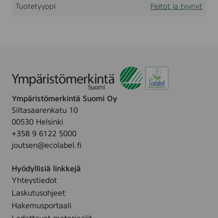
Tuotetyyppi
Peitot ja tyynyt
i
t
l
u
i
m
t
2
2
0
x
2
2
0
c
Ympäristömerkintä Suomi Oy
m
Siltasaarenkatu 10
00530 Helsinki
+358 9 6122 5000
joutsen@ecolabel.fi
Hyödyllisiä linkkejä
Yhteystiedot
Laskutusohjeet
Hakemusportaali