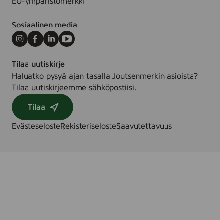
EU-ympäristömerkki
Sosiaalinen media
Instagram
Facebook
LinkedIn
Youtube
Tilaa uutiskirje
Haluatko pysyä ajan tasalla Joutsenmerkin asioista?
Tilaa uutiskirjeemme sähköpostiisi.
Tilaa
Evästeseloste
Rekisteriseloste
Saavutettavuus