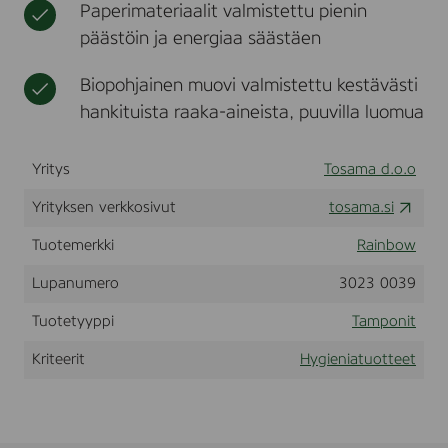
Paperimateriaalit valmistettu pienin
6
t
i
i
k
päästöin ja energiaa säästäen
k
n
p
k
k
l
a
o
Biopohjainen muovi valmistettu kestävästi
n
hankituista raaka-aineista, puuvilla luomua
t
i
n
Yritys
Tosama d.o.o
e
n
Yrityksen verkkosivut
tosama.si
s
s
Tuotemerkki
Rainbow
i
t
Lupanumero
3023 0039
u
o
Tuotetyyppi
Tamponit
t
t
Kriteerit
Hygieniatuotteet
e
e
t