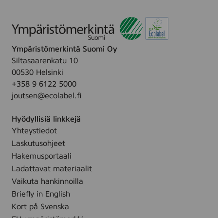
Ympäristömerkintä Suomi Oy
Siltasaarenkatu 10
00530 Helsinki
+358 9 6122 5000
joutsen@ecolabel.fi
Hyödyllisiä linkkejä
Yhteystiedot
Laskutusohjeet
Hakemusportaali
Ladattavat materiaalit
Vaikuta hankinnoilla
Briefly in English
Kort på Svenska