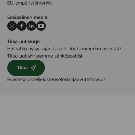
EU-ympäristömerkki
Sosiaalinen media
Instagram
Facebook
LinkedIn
Youtube
Tilaa uutiskirje
Haluatko pysyä ajan tasalla Joutsenmerkin asioista?
Tilaa uutiskirjeemme sähköpostiisi.
Tilaa
Evästeseloste
Rekisteriseloste
Saavutettavuus