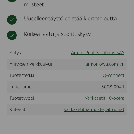
musteet
s
t
r
e
a
r
Uudelleentäyttö edistää kiertotaloutta
c
a
r
Korkea laatu ja suorituskyky
t
R
E
Yritys
Armor Print Solutions SAS
M
A
N
Yrityksen verkkosivut
armor-owa.com
f
o
Tuotemerkki
Q-connect
r
K
Lupanumero
3008 0041
Y
O
Tuotetyyppi
Värikasetit, Kyocera
C
E
Kriteerit
Värikasetit ja mustepatruunat
R
A
1
T
0