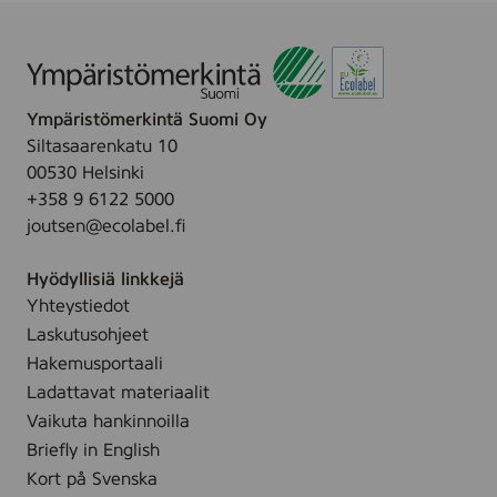
2
L
X
0
N
L
Ympäristömerkintä Suomi Oy
C
Siltasaarenkatu 10
00530 Helsinki
+358 9 6122 5000
joutsen@ecolabel.fi
Hyödyllisiä linkkejä
Yhteystiedot
Laskutusohjeet
Hakemusportaali
Ladattavat materiaalit
Vaikuta hankinnoilla
Briefly in English
Kort på Svenska