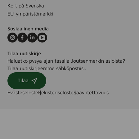
Kort på Svenska
EU-ympäristömerkki
Sosiaalinen media
Instagram
Facebook
LinkedIn
Youtube
Tilaa uutiskirje
Haluatko pysyä ajan tasalla Joutsenmerkin asioista?
Tilaa uutiskirjeemme sähköpostiisi.
Tilaa
Evästeseloste
Rekisteriseloste
Saavutettavuus