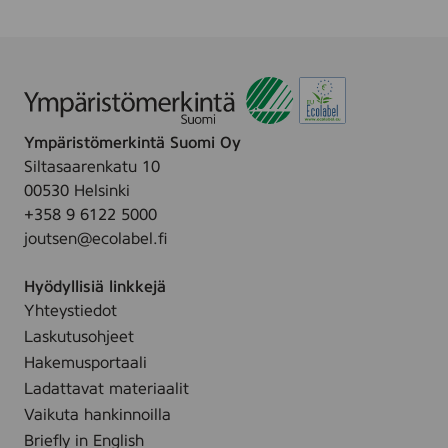
5
0
s
e
r
i
e
Ympäristömerkintä Suomi Oy
B
L
Siltasaarenkatu 10
A
00530 Helsinki
C
+358 9 6122 5000
K
,
joutsen@ecolabel.fi
(
Q
Hyödyllisiä linkkejä
2
6
Yhteystiedot
2
Laskutusohjeet
4
A
Hakemusportaali
)
Ladattavat materiaalit
Vaikuta hankinnoilla
Briefly in English