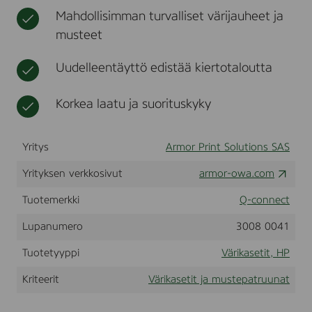
E
t
Mahdollisimman turvalliset värijauheet ja
M
musteet
A
N
.
Uudelleentäyttö edistää kiertotaloutta
F
o
r
Korkea laatu ja suorituskyky
u
s
e
Yritys
Armor Print Solutions SAS
i
n
Yrityksen verkkosivut
H
armor-owa.com
P
L
Tuotemerkki
Q-connect
a
s
Lupanumero
3008 0041
e
r
Tuotetyyppi
Värikasetit, HP
j
e
Kriteerit
Värikasetit ja mustepatruunat
t
1
1