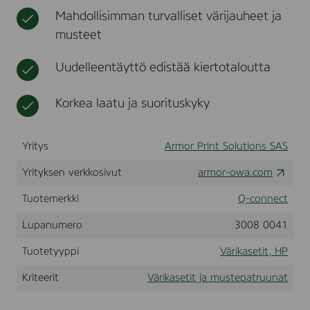
E
t
Mahdollisimman turvalliset värijauheet ja
M
musteet
A
N
.
Uudelleentäyttö edistää kiertotaloutta
F
o
r
Korkea laatu ja suorituskyky
u
s
e
Yritys
Armor Print Solutions SAS
i
n
Yrityksen verkkosivut
H
armor-owa.com
P
L
Tuotemerkki
Q-connect
a
s
Lupanumero
3008 0041
e
r
Tuotetyyppi
Värikasetit, HP
j
e
Kriteerit
Värikasetit ja mustepatruunat
t
4
0