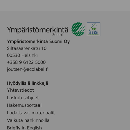
0
0
,
4
0
5
0
Ympäristömerkintä Suomi Oy
s
e
Siltasaarenkatu 10
r
00530 Helsinki
i
+358 9 6122 5000
e
B
joutsen@ecolabel.fi
L
A
Hyödyllisiä linkkejä
C
K
Yhteystiedot
,
Laskutusohjeet
(
C
Hakemusportaali
4
Ladattavat materiaalit
1
2
Vaikuta hankinnoilla
7
Briefly in English