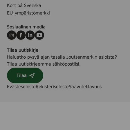
X
Kort på Svenska
)
EU-ympäristömerkki
Sosiaalinen media
Instagram
Facebook
LinkedIn
Youtube
Tilaa uutiskirje
Haluatko pysyä ajan tasalla Joutsenmerkin asioista?
Tilaa uutiskirjeemme sähköpostiisi.
Tilaa
Evästeseloste
Rekisteriseloste
Saavutettavuus