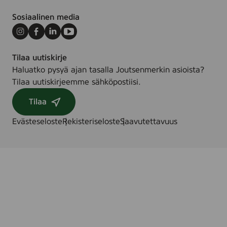
Sosiaalinen media
Instagram
Facebook
LinkedIn
Youtube
Tilaa uutiskirje
Haluatko pysyä ajan tasalla Joutsenmerkin asioista?
Tilaa uutiskirjeemme sähköpostiisi.
Tilaa
Evästeseloste
Rekisteriseloste
Saavutettavuus