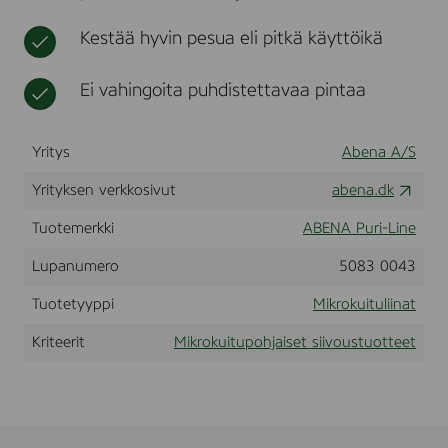
u
t
d
Kestää hyvin pesua eli pitkä käyttöikä
,
3
2
Ei vahingoita puhdistettavaa pintaa
*
3
2
Yritys
Abena A/S
c
m
Yrityksen verkkosivut
abena.dk
,
r
Tuotemerkki
ABENA Puri-Line
ø
d
Lupanumero
5083 0043
(
1
0
Tuotetyyppi
Mikrokuituliinat
0
0
Kriteerit
Mikrokuitupohjaiset siivoustuotteet
0
0
8
2
2
5