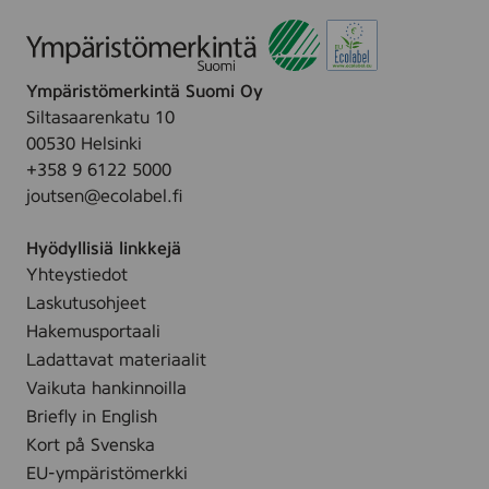
)
7
0
%
Ympäristömerkintä Suomi Oy
r
e
Siltasaarenkatu 10
c
00530 Helsinki
y
+358 9 6122 5000
c
l
joutsen@ecolabel.fi
e
d
Hyödyllisiä linkkejä
f
i
Yhteystiedot
b
Laskutusohjeet
e
Hakemusportaali
r
Ladattavat materiaalit
Vaikuta hankinnoilla
Briefly in English
Kort på Svenska
EU-ympäristömerkki