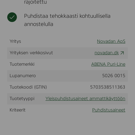
rajoitettu
u
t
k
e
h
ä
e
d
Puhdistaa tehokkaasti kohtuullisella
y
t
i
t
a
annostelulla
s
t
m
t
ö
m
u
Yritys
Novadan ApS
ö
a
s
n
t
a
Yrityksen verkkosivut
novadan.dk
i
j
t
n
a
i
e
Tuotemerkki
ABENA Puri-Line
t
k
,
e
ä
5
Lupanumero
5026 0015
o
y
l
l
t
(
Tuotekoodi (GTIN)
5703538511363
l
t
1
i
ö
6
Tuotetyyppi
Yleispuhdistusaineet ammattikäyttöön
s
ö
0
5
u
n
Kriteerit
Puhdistusaineet
3
u
2
t
)
e
e