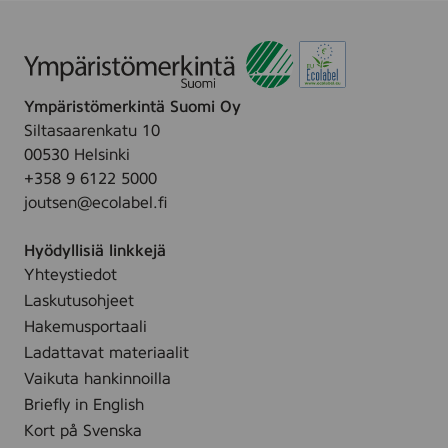
n
Ympäristömerkintä Suomi Oy
Siltasaarenkatu 10
00530 Helsinki
+358 9 6122 5000
joutsen@ecolabel.fi
Hyödyllisiä linkkejä
Yhteystiedot
Laskutusohjeet
Hakemusportaali
Ladattavat materiaalit
Vaikuta hankinnoilla
Briefly in English
Kort på Svenska