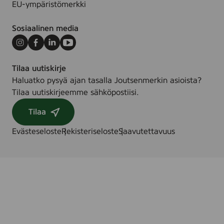
EU-ympäristömerkki
Sosiaalinen media
Instagram
Facebook
LinkedIn
Youtube
Tilaa uutiskirje
Haluatko pysyä ajan tasalla Joutsenmerkin asioista?
Tilaa uutiskirjeemme sähköpostiisi.
Tilaa
Evästeseloste
Rekisteriseloste
Saavutettavuus