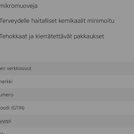
s
mikromuoveja
v
o
v
Terveydelle haitalliset kemikaalit minimoitu
o
i
d
Tehokkaat ja kierrätettävät pakkaukset
e
(
A
n
s
i
sen verkkosivut
k
s
merkki
k
r
ä
umero
m
)
oodi (GTIN)
,
7
yyppi
5
m
l