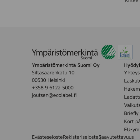
Kriteer
Ympäristömerkintä Suomi Oy
Hyödyll
Siltasaarenkatu 10
Yhteys
00530 Helsinki
Laskut
+358 9 6122 5000
Hakemu
joutsen@ecolabel.fi
Ladatt
Vaikut
Briefly
Kort p
EU-ymp
Evästeseloste
Rekisteriseloste
Saavutettavuus