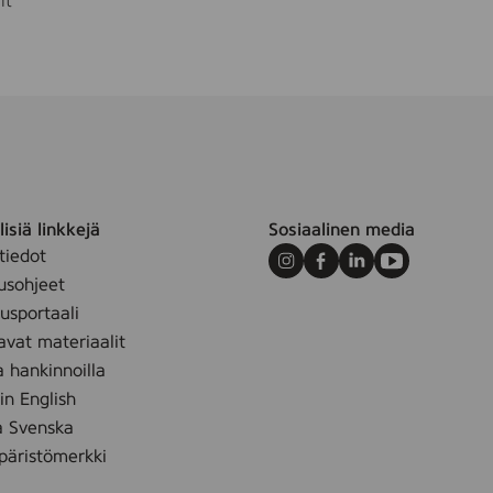
it
isiä linkkejä
Sosiaalinen media
tiedot
Instagram
Facebook
LinkedIn
Youtube
usohjeet
sportaali
avat materiaalit
a hankinnoilla
 in English
å Svenska
äristömerkki