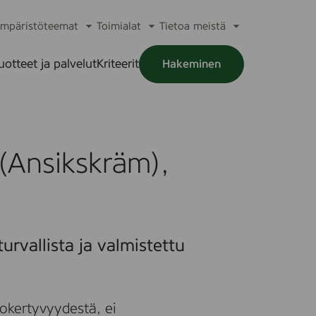
mpäristöteemat
Toimialat
Tietoa meistä
a
Avaa
Avaa
Avaa
alikko
alavalikko
alavalikko
alavalikko
uotteet ja palvelut
Kriteerit
Hakeminen
a
alikko
 (Ansikskräm),
urvallista ja valmistettu
okertyvyydestä, ei