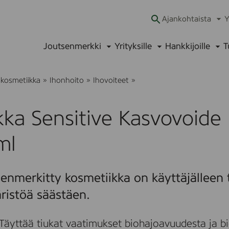
Ajankohtaista
Y
Ava
alav
Joutsenmerkki
Yrityksille
Hankkijoille
T
Avaa
Avaa
Ava
alavalikko
alavalikko
alav
P
 kosmetiikka
»
Ihonhoito
»
Ihovoiteet
»
i
r
k
kka Sensitive Kasvovoide
k
a
S
ml
e
n
s
i
enmerkitty kosmetiikka on käyttäjälleen t
t
i
ristöä säästäen.
v
e
K
Täyttää tiukat vaatimukset biohajoavuudesta ja bi
a