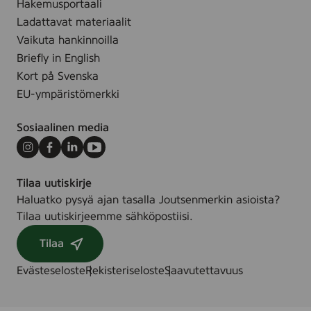
Hakemusportaali
Ladattavat materiaalit
Vaikuta hankinnoilla
Briefly in English
Kort på Svenska
EU-ympäristömerkki
Sosiaalinen media
Instagram
Facebook
LinkedIn
Youtube
Tilaa uutiskirje
Haluatko pysyä ajan tasalla Joutsenmerkin asioista?
Tilaa uutiskirjeemme sähköpostiisi.
Tilaa
Evästeseloste
Rekisteriseloste
Saavutettavuus