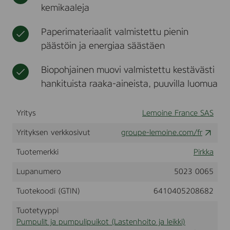
kemikaaleja
U
t
k
t
p
P
i
u
u
A
o
i
Paperimateriaalit valmistettu pienin
N
t
k
V
päästöin ja energiaa säästäen
t
o
A
e
t
N
Biopohjainen muovi valmistettu kestävästi
e
U
t
P
hankituista raaka-aineista, puuvilla luomua
U
l
I
a
K
p
Yritys
Lemoine France SAS
O
s
x
i
Yrityksen verkkosivut
groupe-lemoine.com/fr
2
l
0
Tuotemerkki
Pirkka
l
0
e
k
Lupanumero
5023 0065
p
l
Tuotekoodi (GTIN)
6410405208682
/
s
Tuotetyyppi
t
Pumpulit ja pumpulipuikot (Lastenhoito ja leikki)