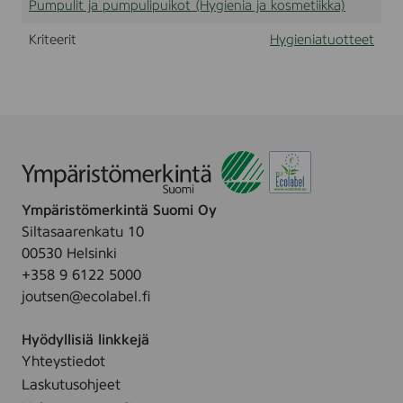
Pumpulit ja pumpulipuikot (Hygienia ja kosmetiikka)
Kriteerit
Hygieniatuotteet
Ympäristömerkintä Suomi Oy
Siltasaarenkatu 10
00530 Helsinki
+358 9 6122 5000
joutsen@ecolabel.fi
Hyödyllisiä linkkejä
Yhteystiedot
Laskutusohjeet