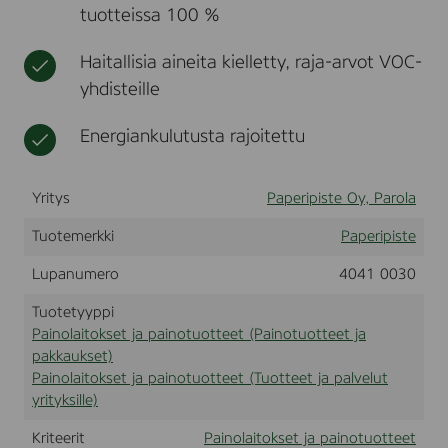
tuotteissa 100 %
t
k
a
k
i
a
n
Haitallisia aineita kielletty, raja-arvot VOC-
u
o
yhdisteille
k
t
s
u
Energiankulutusta rajoitettu
e
o
t
t
t
e
Yritys
Paperipiste Oy, Parola
e
Tuotemerkki
Paperipiste
t
Lupanumero
4041 0030
Tuotetyyppi
Painolaitokset ja painotuotteet (Painotuotteet ja
pakkaukset)
Painolaitokset ja painotuotteet (Tuotteet ja palvelut
yrityksille)
Kriteerit
Painolaitokset ja painotuotteet