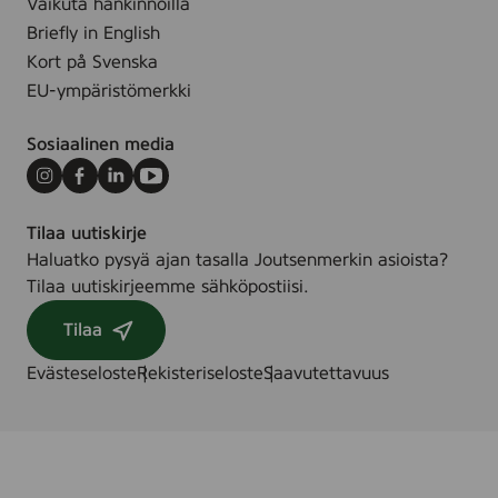
Vaikuta hankinnoilla
Briefly in English
Kort på Svenska
EU-ympäristömerkki
Sosiaalinen media
Instagram
Facebook
LinkedIn
Youtube
Tilaa uutiskirje
Haluatko pysyä ajan tasalla Joutsenmerkin asioista?
Tilaa uutiskirjeemme sähköpostiisi.
Tilaa
Evästeseloste
Rekisteriseloste
Saavutettavuus