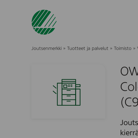
Joutsenmerkki
»
Tuotteet ja palvelut
»
Toimisto
»
OW
Col
(C
Jouts
kierr