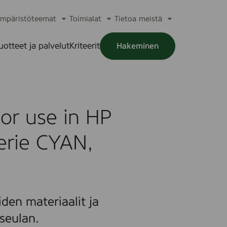
mpäristöteemat
Toimialat
Tietoa meistä
a
Avaa
Avaa
Avaa
alikko
alavalikko
alavalikko
alavalikko
uotteet ja palvelut
Kriteerit
Hakeminen
a
alikko
r use in HP
erie CYAN,
den materiaalit ja
seulan.