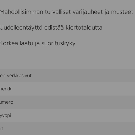
.
F
Mahdollisimman turvalliset värijauheet ja musteet
o
r
u
Uudelleentäyttö edistää kiertotaloutta
s
e
i
Korkea laatu ja suorituskyky
n
H
P
C
o
l
sen verkkosivut
o
r
merkki
L
a
s
umero
e
r
yyppi
j
e
t
it
5