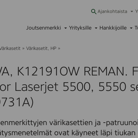
Ajankohtaista
Y
Ava
alav
Joutsenmerkki
Yrityksille
Hankkijoille
T
Avaa
Avaa
Ava
alavalikko
alavalikko
alav
O
Värikasetit
»
Värikasetit, HP
»
W
A
,
A, K12191OW REMAN. Fo
K
1
2
or Laserjet 5500, 5550 s
1
9
1
9731A)
O
W
R
E
enmerkittyjen värikasettien ja -patruunoi
M
A
ätysmenetelmät ovat käyneet läpi tiukan 
N