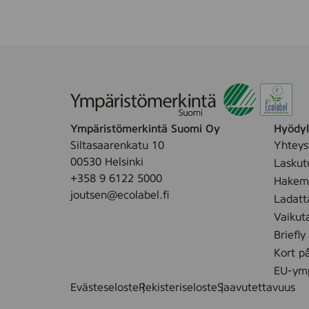
Ympäristömerkintä Suomi Oy
Hyödyll
Siltasaarenkatu 10
Yhteys
00530 Helsinki
Laskut
+358 9 6122 5000
Hakemu
joutsen@ecolabel.fi
Ladatt
Vaikut
Briefly
Kort p
EU-ymp
Evästeseloste
Rekisteriseloste
Saavutettavuus