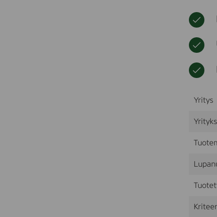
Yritys
Yrityk
Tuote
Lupan
Tuotet
Kriteer