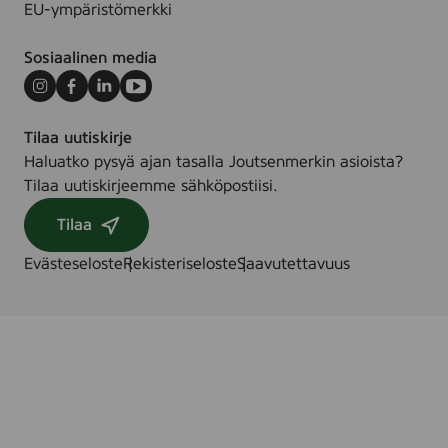
EU-ympäristömerkki
Sosiaalinen media
Instagram
Facebook
LinkedIn
Youtube
Tilaa uutiskirje
Haluatko pysyä ajan tasalla Joutsenmerkin asioista?
Tilaa uutiskirjeemme sähköpostiisi.
Tilaa
Evästeseloste
Rekisteriseloste
Saavutettavuus