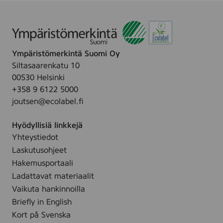
B
L
A
C
K
,
Ympäristömerkintä Suomi Oy
(
Siltasaarenkatu 10
Q
00530 Helsinki
1
3
+358 9 6122 5000
3
joutsen@ecolabel.fi
8
A
)
Hyödyllisiä linkkejä
Yhteystiedot
Laskutusohjeet
Hakemusportaali
Ladattavat materiaalit
Vaikuta hankinnoilla
Briefly in English
Kort på Svenska