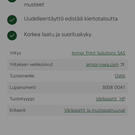
musteet
r
t
u
s
Uudelleentäyttö edistää kiertotaloutta
e
i
n
Korkea laatu ja suorituskyky
H
P
L
Yritys
Armor Print Solutions SAS
a
s
e
Yrityksen verkkosivut
armor-owa.com
r
j
Tuotemerkki
OWA
e
t
Lupanumero
3008 0041
4
2
Tuotetyyppi
Värikasetit, HP
0
0
Kriteerit
Värikasetit ja mustepatruunat
s
e
r
i
e