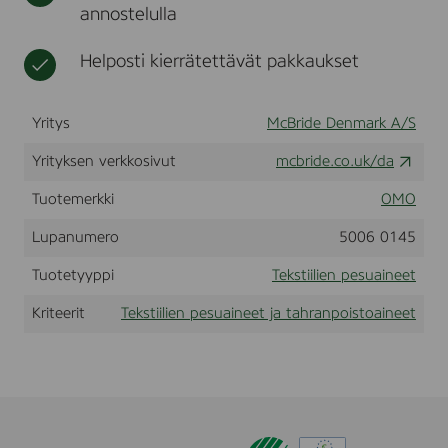
annostelulla
t
t
n
i
e
v
e
Helposti kierrätettävät pakkaukset
e
t
C
o
l
Yritys
McBride Denmark A/S
o
r
Yrityksen verkkosivut
mcbride.co.uk/da
,
8
Tuotemerkki
OMO
k
g
Lupanumero
5006 0145
Tuotetyyppi
Tekstiilien pesuaineet
Kriteerit
Tekstiilien pesuaineet ja tahranpoistoaineet