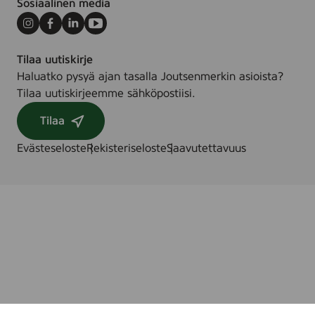
Sosiaalinen media
Instagram
Facebook
LinkedIn
Youtube
Tilaa uutiskirje
Haluatko pysyä ajan tasalla Joutsenmerkin asioista?
Tilaa uutiskirjeemme sähköpostiisi.
Tilaa
Evästeseloste
Rekisteriseloste
Saavutettavuus