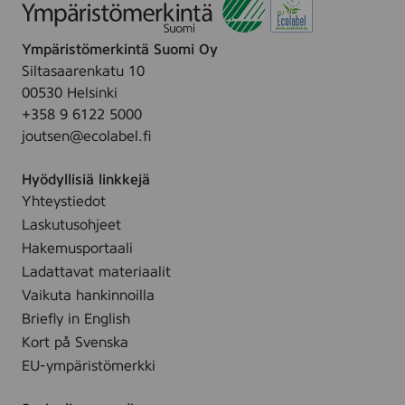
Ympäristömerkintä Suomi Oy
Siltasaarenkatu 10
00530 Helsinki
+358 9 6122 5000
joutsen@ecolabel.fi
Hyödyllisiä linkkejä
Yhteystiedot
Laskutusohjeet
Hakemusportaali
Ladattavat materiaalit
Vaikuta hankinnoilla
Briefly in English
Kort på Svenska
EU-ympäristömerkki