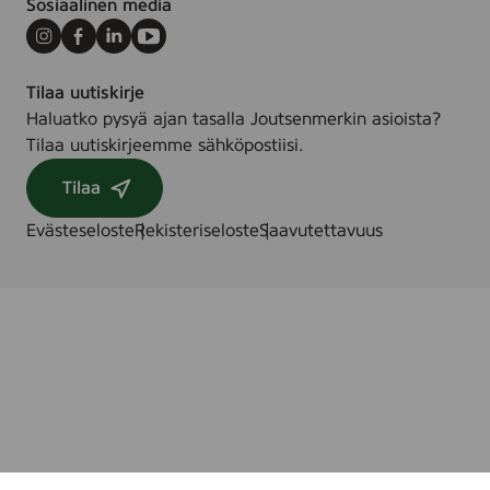
Sosiaalinen media
Instagram
Facebook
LinkedIn
Youtube
Tilaa uutiskirje
Haluatko pysyä ajan tasalla Joutsenmerkin asioista?
Tilaa uutiskirjeemme sähköpostiisi.
Tilaa
Evästeseloste
Rekisteriseloste
Saavutettavuus