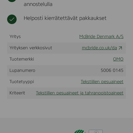
annostelulla
,
t
n
8
e
k
e
Helposti kierrätettävät pakkaukset
g
t
Yritys
McBride Denmark A/S
Yrityksen verkkosivut
mcbride.co.uk/da
Tuotemerkki
OMO
Lupanumero
5006 0145
Tuotetyyppi
Tekstiilien pesuaineet
Kriteerit
Tekstiilien pesuaineet ja tahranpoistoaineet