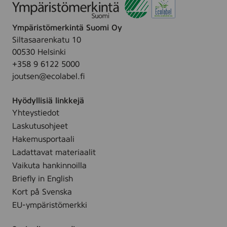
Ympäristömerkintä Suomi Oy
Siltasaarenkatu 10
00530 Helsinki
+358 9 6122 5000
joutsen@ecolabel.fi
Hyödyllisiä linkkejä
Yhteystiedot
Laskutusohjeet
Hakemusportaali
Ladattavat materiaalit
Vaikuta hankinnoilla
Briefly in English
Kort på Svenska
EU-ympäristömerkki