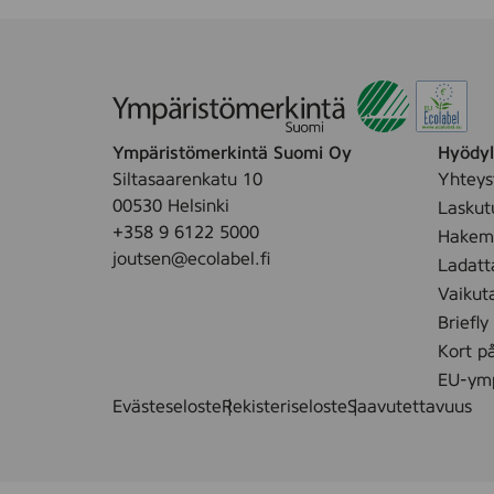
Ympäristömerkintä Suomi Oy
Hyödyll
Siltasaarenkatu 10
Yhteys
00530 Helsinki
Laskut
+358 9 6122 5000
Hakemu
joutsen@ecolabel.fi
Ladatt
Vaikut
Briefly
Kort p
EU-ymp
Evästeseloste
Rekisteriseloste
Saavutettavuus