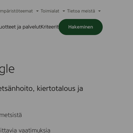
mpäristöteemat
Toimialat
Tietoa meistä
a
Avaa
Avaa
Avaa
alikko
alavalikko
alavalikko
alavalikko
uotteet ja palvelut
Kriteerit
Hakeminen
a
alikko
O
C
R
H
gle
o
z
tsänhoito, kiertotalous ja
o
n
a
 metsistä
L
a
d
ittavia vaatimuksia
d