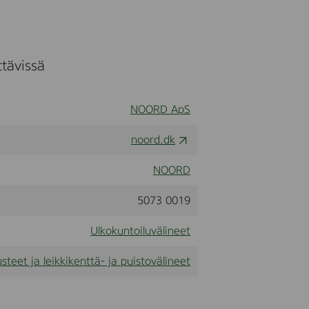
e
S
ttävissä
n
g
e
NOORD ApS
noord.dk
NOORD
5073 0019
Ulkokuntoiluvälineet
steet ja leikkikenttä- ja puistovälineet