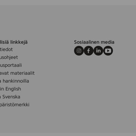
isiä linkkejä
Sosiaalinen media
tiedot
Instagram
Facebook
LinkedIn
Youtube
usohjeet
sportaali
avat materiaalit
a hankinnoilla
 in English
å Svenska
äristömerkki