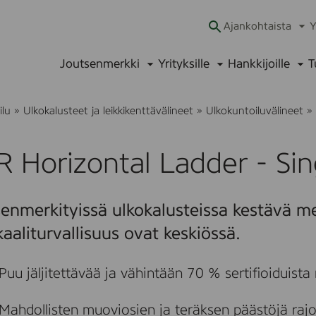
Ajankohtaista
Y
Ava
alav
Joutsenmerkki
Yrityksille
Hankkijoille
T
Avaa
Avaa
Ava
alavalikko
alavalikko
alav
ilu
»
Ulkokalusteet ja leikkikenttävälineet
»
Ulkokuntoiluvälineet
»
 Horizontal Ladder - Sin
r
i
enmerkityissä ulkokalusteissa kestävä me
aaliturvallisuus ovat keskiössä.
t
l
Puu jäljitettävää ja vähintään 70 % sertifioiduista
Mahdollisten muoviosien ja teräksen päästöjä rajo