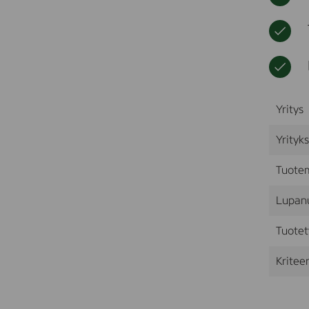
Yritys
Yrityk
Tuote
Lupan
Tuotet
Kriteer