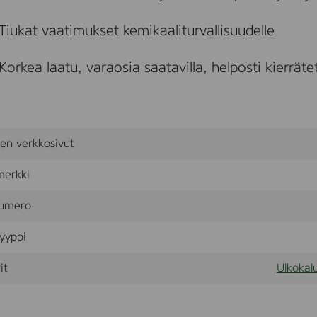
r
Tiukat vaatimukset kemikaaliturvallisuudelle
-
i
Korkea laatu, varaosia saatavilla, helposti kierräte
l
sen verkkosivut
merkki
umero
yyppi
it
Ulkokalu