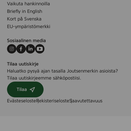
Vaikuta hankinnoilla
Briefly in English
Kort på Svenska
EU-ympäristömerkki
Sosiaalinen media
Instagram
Facebook
LinkedIn
Youtube
Tilaa uutiskirje
Haluatko pysyä ajan tasalla Joutsenmerkin asioista?
Tilaa uutiskirjeemme sähköpostiisi.
Tilaa
Evästeseloste
Rekisteriseloste
Saavutettavuus