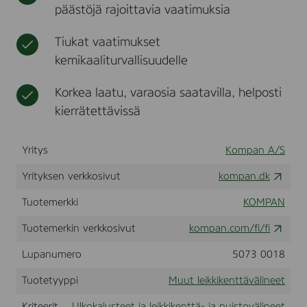
päästöjä rajoittavia vaatimuksia
s
t
i
ä
p
k
l
u
k
i
Tiukat vaatimukset
u
i
n
2
kemikaaliturvallisuudelle
k
e
m
e
e
Korkea laatu, varaosia saatavilla, helposti
n
t
t
kierrätettävissä
t
ä
v
Yritys
Kompan A/S
ä
Yrityksen verkkosivut
kompan.dk
l
i
Tuotemerkki
KOMPAN
n
e
Tuotemerkin verkkosivut
kompan.com/fi/fi
e
t
Lupanumero
5073 0018
Tuotetyyppi
Muut leikkikenttävälineet
Kriteerit
Ulkokalusteet ja leikkikenttä- ja puistovälineet