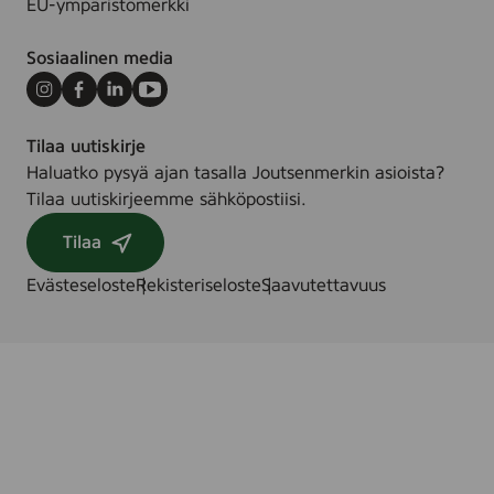
EU-ympäristömerkki
Sosiaalinen media
Instagram
Facebook
LinkedIn
Youtube
Tilaa uutiskirje
Haluatko pysyä ajan tasalla Joutsenmerkin asioista?
Tilaa uutiskirjeemme sähköpostiisi.
Tilaa
Evästeseloste
Rekisteriseloste
Saavutettavuus