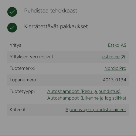
0
t
h
0
Puhdistaa tehokkaasti
o
0
i
L
t
Kierrätettävät pakkaukset
o
Yritys
Estko AS
Yrityksen verkkosivut
estko.ee
Tuotemerkki
Nordic Pro
Lupanumero
4013 0134
Tuotetyyppi
Autoshampoot (Pesu ja puhdistus)
Autoshampoot (Liikenne ja logistiikka)
Kriteerit
Ajoneuvojen puhdistusaineet