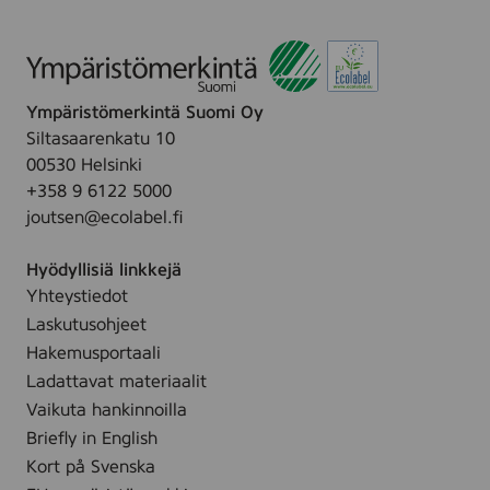
Ympäristömerkintä Suomi Oy
Siltasaarenkatu 10
00530 Helsinki
+358 9 6122 5000
joutsen@ecolabel.fi
Hyödyllisiä linkkejä
Yhteystiedot
Laskutusohjeet
Hakemusportaali
Ladattavat materiaalit
Vaikuta hankinnoilla
Briefly in English
Kort på Svenska