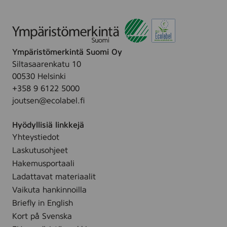
Ympäristömerkintä Suomi Oy
Siltasaarenkatu 10
00530 Helsinki
+358 9 6122 5000
joutsen@ecolabel.fi
Hyödyllisiä linkkejä
Yhteystiedot
Laskutusohjeet
Hakemusportaali
Ladattavat materiaalit
Vaikuta hankinnoilla
Briefly in English
Kort på Svenska