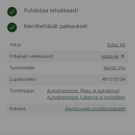
L
t
h
Puhdistaa tehokkaasti
o
i
t
Kierrätettävät pakkaukset
o
Yritys
Estko AS
Yrityksen verkkosivut
estko.ee
Tuotemerkki
Nordic Pro
Lupanumero
4013 0134
Tuotetyyppi
Autoshampoot (Pesu ja puhdistus)
Autoshampoot (Liikenne ja logistiikka)
Kriteerit
Ajoneuvojen puhdistusaineet