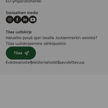
EU-ympäristömerkki
Sosiaalinen media
Instagram
Facebook
LinkedIn
Youtube
Tilaa uutiskirje
Haluatko pysyä ajan tasalla Joutsenmerkin asioista?
Tilaa uutiskirjeemme sähköpostiisi.
Tilaa
Evästeseloste
Rekisteriseloste
Saavutettavuus