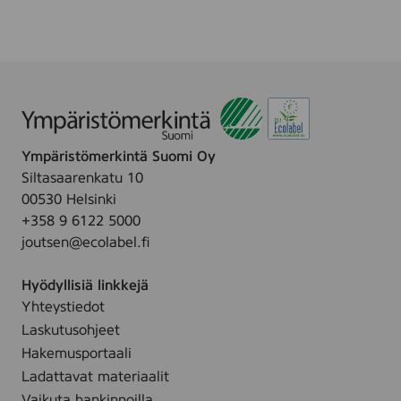
Ympäristömerkintä Suomi Oy
Siltasaarenkatu 10
00530 Helsinki
+358 9 6122 5000
joutsen@ecolabel.fi
Hyödyllisiä linkkejä
Yhteystiedot
Laskutusohjeet
Hakemusportaali
Ladattavat materiaalit
Vaikuta hankinnoilla