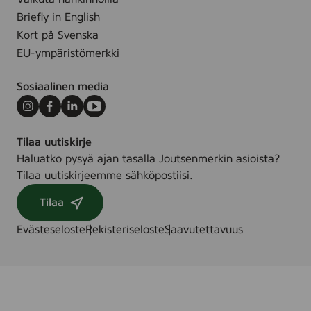
Briefly in English
Kort på Svenska
EU-ympäristömerkki
Sosiaalinen media
Instagram
Facebook
LinkedIn
Youtube
Tilaa uutiskirje
Haluatko pysyä ajan tasalla Joutsenmerkin asioista?
Tilaa uutiskirjeemme sähköpostiisi.
Tilaa
Evästeseloste
Rekisteriseloste
Saavutettavuus