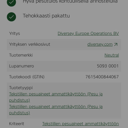
Hyvä pesutulos kohtuullisella annostelulla
o
t
n
f
e
t
Tehokkaasti pakattu
e
e
t
n
a
e
Yritys
Diversey Europe Operations BV
m
r
m
S
Yrityksen verkkosivut
diversey.com
a
e
n
t
Tuotemerkki
Neutral
s
t
i
i
t
Lupanumero
5093 0001
k
i
ä
v
Tuotekoodi (GTIN)
7615400844067
y
e
t
,
Tuotetyyppi
t
1
Tekstiilien pesuaineet ammattikäyttöön (Pesu ja
ö
0
puhdistus)
l
ö
Tekstiilien pesuaineet ammattikäyttöön (Pesu ja
n
puhdistus)
Kriteerit
Tekstiilien pesuaineet ammattikäyttöön