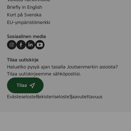
Briefly in English
Kort på Svenska
EU-ympäristömerkki
Sosiaalinen media
Instagram
Facebook
LinkedIn
Youtube
Tilaa uutiskirje
Haluatko pysyä ajan tasalla Joutsenmerkin asioista?
Tilaa uutiskirjeemme sähköpostiisi.
Tilaa
Evästeseloste
Rekisteriseloste
Saavutettavuus