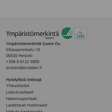
Ympäristömerkintä Suomi Oy
Siltasaarenkatu 10
00530 Helsinki
+358 9 6122 5000
joutsen@ecolabel.fi
Hyödyllisiä linkkejä
Yhteystiedot
Laskutusohjeet
Hakemusportaali
Ladattavat materiaalit
Vaikuta hankinnoilla