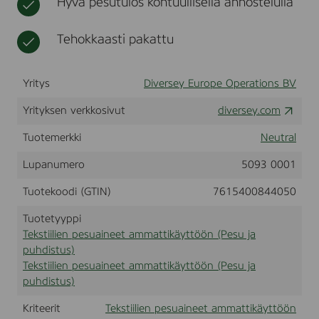
Hyvä pesutulos kohtuullisella annostelulla
e
t
n
t
e
e
Tehokkaasti pakattu
e
r
t
g
a
e
Yritys
Diversey Europe Operations BV
m
n
m
t
Yrityksen verkkosivut
diversey.com
a
S
e
t
Tuotemerkki
Neutral
n
t
s
i
i
Lupanumero
5093 0001
k
t
ä
i
Tuotekoodi (GTIN)
7615400844050
y
v
t
e
Tuotetyyppi
t
,
Tekstiilien pesuaineet ammattikäyttöön (Pesu ja
ö
1
puhdistus)
0
ö
Tekstiilien pesuaineet ammattikäyttöön (Pesu ja
l
n
puhdistus)
Kriteerit
Tekstiilien pesuaineet ammattikäyttöön