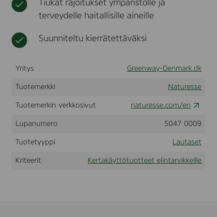
Tiukat rajoitukset ympäristölle ja
Ø
t
terveydelle haitallisille aineille
1
7
0
Suunniteltu kierrätettäväksi
m
m
(
Yritys
1
Greenway-Denmark.dk
5
3
Tuotemerkki
Naturesse
4
0
Tuotemerkin verkkosivut
naturesse.com/en
)
Lupanumero
5047 0009
Tuotetyyppi
Lautaset
Kriteerit
Kertakäyttötuotteet elintarvikkeille