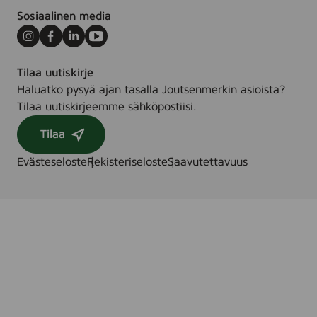
Sosiaalinen media
Instagram
Facebook
LinkedIn
Youtube
Tilaa uutiskirje
Haluatko pysyä ajan tasalla Joutsenmerkin asioista?
Tilaa uutiskirjeemme sähköpostiisi.
Tilaa
Evästeseloste
Rekisteriseloste
Saavutettavuus