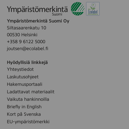
Ympäristömerkintä Suomi Oy
Siltasaarenkatu 10
00530 Helsinki
+358 9 6122 5000
joutsen@ecolabel.fi
Hyödyllisiä linkkejä
Yhteystiedot
Laskutusohjeet
Hakemusportaali
Ladattavat materiaalit
Vaikuta hankinnoilla
Briefly in English
Kort på Svenska
EU-ympäristömerkki