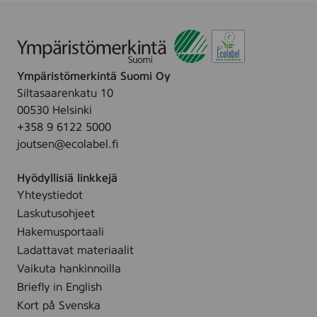
Ympäristömerkintä Suomi Oy
Siltasaarenkatu 10
00530 Helsinki
+358 9 6122 5000
joutsen@ecolabel.fi
Hyödyllisiä linkkejä
Yhteystiedot
Laskutusohjeet
Hakemusportaali
Ladattavat materiaalit
Vaikuta hankinnoilla
Briefly in English
Kort på Svenska