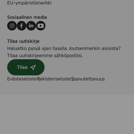
EU-ympäristömerkki
Sosiaalinen media
Instagram
Facebook
LinkedIn
Youtube
Tilaa uutiskirje
Haluatko pysyä ajan tasalla Joutsenmerkin asioista?
Tilaa uutiskirjeemme sähköpostiisi.
Tilaa
Evästeseloste
Rekisteriseloste
Saavutettavuus