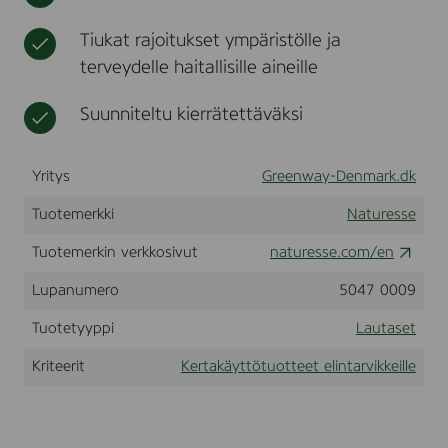
o
t
m
Tiukat rajoitukset ympäristölle ja
p
terveydelle haitallisille aineille
2
8
0
Suunniteltu kierrätettäväksi
x
1
5
Yritys
Greenway-Denmark.dk
0
x
3
Tuotemerkki
Naturesse
0
m
Tuotemerkin verkkosivut
naturesse.com/en
m
(
Lupanumero
5047 0009
1
8
Tuotetyyppi
Lautaset
8
5
Kriteerit
Kertakäyttötuotteet elintarvikkeille
5
)