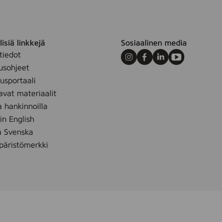
isiä linkkejä
Sosiaalinen media
tiedot
Instagram
Facebook
LinkedIn
Youtube
usohjeet
sportaali
avat materiaalit
a hankinnoilla
 in English
å Svenska
äristömerkki