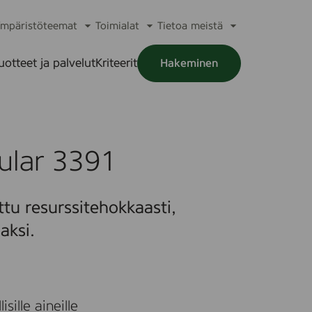
mpäristöteemat
Toimialat
Tietoa meistä
a
Avaa
Avaa
Avaa
alikko
alavalikko
alavalikko
alavalikko
uotteet ja palvelut
Kriteerit
Hakeminen
a
alikko
ular 3391
tu resurssitehokkaasti,
aksi.
sille aineille