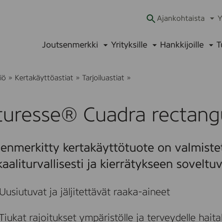
Ajankohtaista
Y
Ava
alav
Joutsenmerkki
Yrityksille
Hankkijoille
T
Avaa
Avaa
Ava
alavalikko
alavalikko
alav
N
iö
»
Kertakäyttöastiat
»
Tarjoiluastiat
»
a
t
u
turesse® Cuadra rectang
r
e
s
s
enmerkitty kertakäyttötuote on valmistet
e
®
aaliturvallisesti ja kierrätykseen soveltuv
C
u
a
Uusiutuvat ja jäljitettävät raaka-aineet
d
r
a
Tiukat rajoitukset ympäristölle ja terveydelle haitalli
r