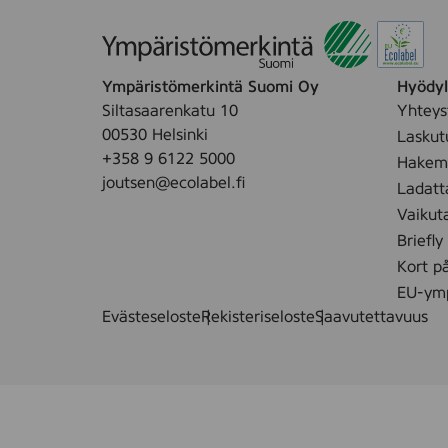
Ympäristömerkintä Suomi Oy
Hyödyll
Siltasaarenkatu 10
Yhteys
00530 Helsinki
Laskut
+358 9 6122 5000
Hakemu
joutsen@ecolabel.fi
Ladatt
Vaikut
Briefly
Kort p
EU-ymp
Evästeseloste
Rekisteriseloste
Saavutettavuus