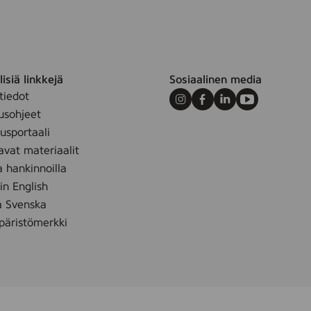
isiä linkkejä
Sosiaalinen media
tiedot
Instagram
Facebook
LinkedIn
Youtube
usohjeet
sportaali
avat materiaalit
a hankinnoilla
 in English
å Svenska
äristömerkki