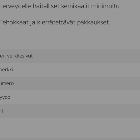
Terveydelle haitalliset kemikaalit minimoitu
Tehokkaat ja kierrätettävät pakkaukset
sen verkkosivut
merkki
umero
yyppi
it