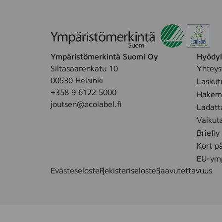
Ympäristömerkintä Suomi Oy
Hyödyll
Siltasaarenkatu 10
Yhteys
00530 Helsinki
Laskut
+358 9 6122 5000
Hakemu
joutsen@ecolabel.fi
Ladatt
Vaikut
Briefly
Kort p
EU-ymp
Evästeseloste
Rekisteriseloste
Saavutettavuus