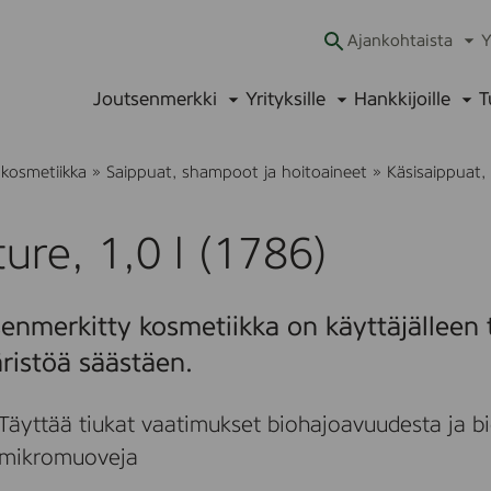
Ajankohtaista
Y
Ava
alav
Joutsenmerkki
Yrityksille
Hankkijoille
T
Avaa
Avaa
Ava
alavalikko
alavalikko
alav
 kosmetiikka
»
Saippuat, shampoot ja hoitoaineet
»
Käsisaippuat
ure, 1,0 l (1786)
enmerkitty kosmetiikka on käyttäjälleen t
ristöä säästäen.
Täyttää tiukat vaatimukset biohajoavuudesta ja bi
mikromuoveja