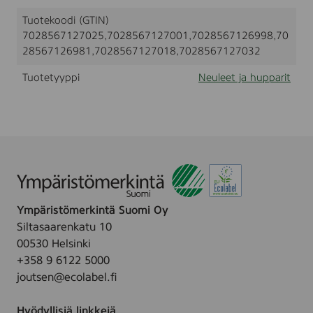
,
t
l
Tuotekoodi (GTIN)
u
i
n
7028567127025,7028567127001,7028567126998,70
t
i
28567126981,7028567127018,7028567127032
s
e
Tuotetyyppi
Neuleet ja hupparit
x
,
1
0
0
%
w
o
o
l
Ympäristömerkintä Suomi Oy
,
g
Siltasaarenkatu 10
r
00530 Helsinki
e
+358 9 6122 5000
y
m
joutsen@ecolabel.fi
e
l
Hyödyllisiä linkkejä
a