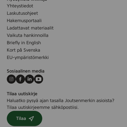
n
Yhteystiedot
g
Laskutusohjeet
e
Hakemusportaali
Ladattavat materiaalit
Vaikuta hankinnoilla
Briefly in English
Kort på Svenska
EU-ympäristömerkki
Sosiaalinen media
Instagram
Facebook
LinkedIn
Youtube
Tilaa uutiskirje
Haluatko pysyä ajan tasalla Joutsenmerkin asioista?
Tilaa uutiskirjeemme sähköpostiisi.
Tilaa