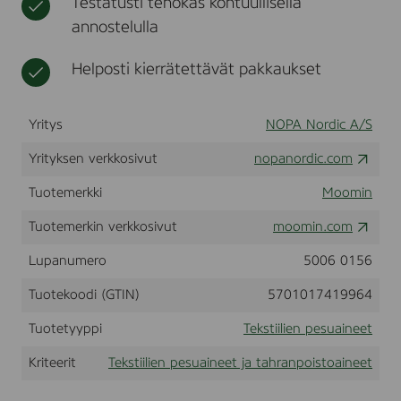
Testatusti tehokas kohtuullisella
l
t
n
annostelulla
U
e
n
e
i
Helposti kierrätettävät pakkaukset
t
v
e
r
Yritys
NOPA Nordic A/S
s
a
Yrityksen verkkosivut
l
nopanordic.com
,
1
Tuotemerkki
Moomin
8
0
Tuotemerkin verkkosivut
moomin.com
0
m
Lupanumero
5006 0156
l
(
Tuotekoodi (GTIN)
5701017419964
A
u
Tuotetyyppi
Tekstiilien pesuaineet
r
a
Kriteerit
Tekstiilien pesuaineet ja tahranpoistoaineet
N
o
r