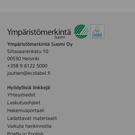
d
i
c
)
Ympäristömerkintä Suomi Oy
Siltasaarenkatu 10
00530 Helsinki
+358 9 6122 5000
joutsen@ecolabel.fi
Hyödyllisiä linkkejä
Yhteystiedot
Laskutusohjeet
Hakemusportaali
Ladattavat materiaalit
Vaikuta hankinnoilla
Briefly in English