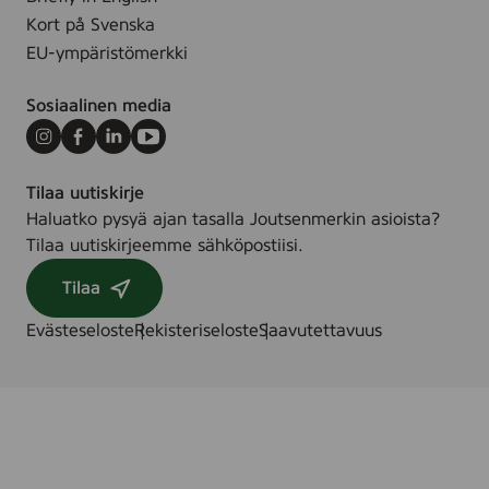
Kort på Svenska
EU-ympäristömerkki
Sosiaalinen media
Instagram
Facebook
LinkedIn
Youtube
Tilaa uutiskirje
Haluatko pysyä ajan tasalla Joutsenmerkin asioista?
Tilaa uutiskirjeemme sähköpostiisi.
Tilaa
Evästeseloste
Rekisteriseloste
Saavutettavuus