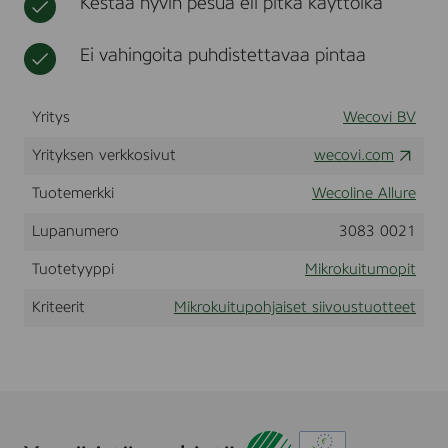
Kestää hyvin pesua eli pitkä käyttöikä
,
t
4
5
Ei vahingoita puhdistettavaa pintaa
c
m
,
Yritys
Wecovi BV
A
l
Yrityksen verkkosivut
wecovi.com
l
u
Tuotemerkki
Wecoline Allure
r
e
B
Lupanumero
3083 0021
l
u
Tuotetyyppi
Mikrokuitumopit
e
(
Kriteerit
Mikrokuitupohjaiset siivoustuotteet
0
3
1
4
1
0
4
0