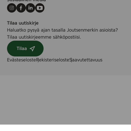
Instagram
Facebook
LinkedIn
Youtube
Tilaa uutiskirje
Haluatko pysyä ajan tasalla Joutsenmerkin asioista?
Tilaa uutiskirjeemme sähköpostiisi.
Tilaa
Evästeseloste
Rekisteriseloste
Saavutettavuus