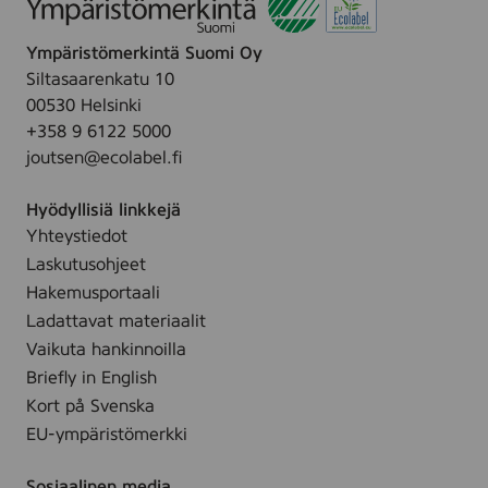
)
Ympäristömerkintä Suomi Oy
Siltasaarenkatu 10
00530 Helsinki
+358 9 6122 5000
joutsen@ecolabel.fi
Hyödyllisiä linkkejä
Yhteystiedot
Laskutusohjeet
Hakemusportaali
Ladattavat materiaalit
Vaikuta hankinnoilla
Briefly in English
Kort på Svenska
EU-ympäristömerkki
Sosiaalinen media