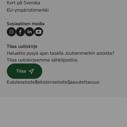
Kort på Svenska
EU-ympäristömerkki
Sosiaalinen media
Instagram
Facebook
LinkedIn
Youtube
Tilaa uutiskirje
Haluatko pysyä ajan tasalla Joutsenmerkin asioista?
Tilaa uutiskirjeemme sähköpostiisi.
Tilaa
Evästeseloste
Rekisteriseloste
Saavutettavuus